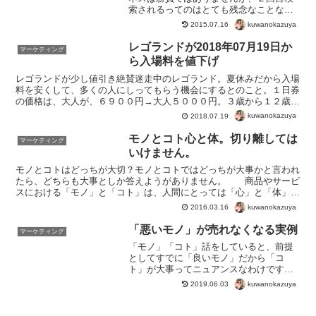
索されるってのはとても残念なことなの
です。 検索させないのがベスト 今の接客
kuwanokazuya
2015.07.16
が将来の集客 リピーターは集客するな！
でもがっちり集客しろ！ 検索させないの
レゴランドが2018年07月19日か
マーケティング
がベストん？...
ら入場料を値下げ
レゴランドが少し値引き絶賛迷走中のレゴランド。夏休みだから入場
料を安くして、多くの人にしってもらう機会にするとのこと。１日券
の価格は、大人が、６９００円→大人５０００円。３歳から１２歳の
子どもが、５３００円→平日３７００円、休日４５００円。...
kuwanokazuya
2018.07.19
モノとコト心と体。切り離しては
マーケティング
いけません。
モノとコトはどっちが大切？モノとコトではどっちが大事かと言われ
たら、どちらも大事としか答えようがありません。 商品やサービ
スにおける「モノ」と「コト」は、人間にとっては「心」と「体」で
す。例えば笑い。 最近の研究では、笑顔を作ることで楽し...
kuwanokazuya
2016.03.16
「悪いモノ」が売れなくなる実例
マーケティング
「モノ」「コト」話をしていると、前提
としてすでに「良いモノ」だから「コ
ト」が大事ってニュアンスなわけです
ね。ん～、でもほとんどの場合、善し悪
kuwanokazuya
2019.06.03
しをわかってないことも多いなぁと感じ
ることが多いので、今回は逆のお話をし
ましょう。「コト」？というか...