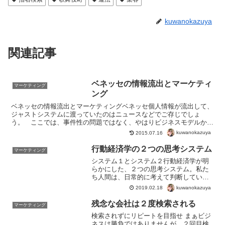
kuwanokazuya
関連記事
ベネッセの情報流出とマーケティ
マーケティング
ング
ベネッセの情報流出とマーケティングベネッセ個人情報が流出して、
ジャストシステムに渡っていたのはニュースなどでご存じでしょ
う。 ここでは、事件性の問題ではなく、やはりビジネスモデルから
のマーケティングとして重要なのは、リスト（名簿）なんだなと...
kuwanokazuya
2015.07.16
行動経済学の２つの思考システム
マーケティング
システム１とシステム２行動経済学が明
らかにした、２つの思考システム。私た
ち人間は、日常的に考えて判断していま
すね。でもこれ、ぜんぶをちゃんと考え
kuwanokazuya
2019.02.18
ていると頭脳にとっては重労働です。そ
こでわかってきたのが、どうやら２つの
残念な会社は２度検索される
マーケティング
思考タイプを使い分けてい...
検索されずにリピートを目指せ まぁビジ
ネスは勝負ではありませんが、２回目検