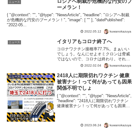
ロシアへ制裁が危機的な円安のブ
ニュース
ーメラン！
{ "@context": "", "@type": "NewsArticle", "headline": "ロシアへ制裁
が危機的な円安のブーメラン！", "image": [ "" ], "datePublished":
"2022-05...
kuwanokazuya
2022.05.12
イタリアもコロナ終了へ
ニュース
コロナワクチン接種率77.7%。まぁいい
でしょう。なんにせよオミクロンは脅威
ではないので、コロナは終わり。それだ
け。{ "@context": "", "@type":
kuwanokazuya
2022.02.04
"NewsArticle", "headline": "イタリアもコ
ロ...
2418人に期限切れワクチン 健康
ニュース
被害ナシ！って何があっても因果
関係不明でしょ
{ "@context": "", "@type": "NewsArticle",
"headline": "2418人に期限切れワクチン
健康被害ナシ！って何があっても因果関
係不明でしょ", "image": [ "" ], "dateP...
kuwanokazuya
2023.06.24