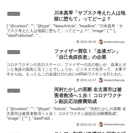
川本真琴「サブスク考えた人は地
ニュース
獄に堕ちて」ってどーよ？
{ "@context": "", "@type": "NewsArticle", "headline": "川本真琴「サ
ブスク考えた人は地獄に堕ちて」ってどーよ？", "image": [ "" ],
"datePublished": "...
kuwanokazuya
2022.09.22
ファイザー買収！「血液ガン」
ニュース
「自己免疫疾患」の企業
コロナワクチンの次のステージ。ファイザーの次の狙いが、血液とガ
ンと免疫の病気と言うことでしょうか。ビジネスで先手って、大事で
すからね。もっともこの金儲けのためにmRNAワクチンを打たれた人
にとっては後悔と不安しかないでしょう。自分の人生が、...
kuwanokazuya
2021.12.17
河村たかしの英断 名古屋市は被
ニュース
害者救済へ１歩！ コロナワクチ
ン副反応治療費助成
{ "@context": "", "@type": "Article", "headline": "河村たかしの英断 名
古屋市は被害者救済へ１歩！ コロナワクチン副反応治療費助成",
"image": [ "" ], "datePubli...
kuwanokazuya
2023.02.12