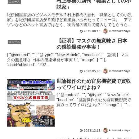
村上春樹の新刊「職業としての小
ニュース
良く、この事例でも５...
説家」
紀伊國屋書店のビジネスモデル？村上春樹の新刊「職業としての小説
家」を紀伊國屋書店が９割ほど直接買い占めたってニュース。 アマ
ゾンなどのネット書店ではなく、実店舗の書店で購入してもらうらし
い初刷りの大半を国内書店で販売することで、ネット書店に...
kuwanokazuya
2015.09.10
【証明】マスクの無意味さ 日本
ニュース
の感染爆発が事実！
{ "@context": "", "@type": "NewsArticle", "headline": "【証明】マス
クの無意味さ 日本の感染爆発が事実！", "image": [ "" ],
"datePublished": "202...
kuwanokazuya
2022.05.08
世論操作のため官房機密費で買収
ニュース
ってワイロだよね？
{ "@context": "", "@type": "NewsArticle",
"headline": "世論操作のため官房機密費で
買収ってワイロだよね？", "image": [ "" ],
"datePublished": "202...
kuwanokazuya
2023.12.13