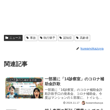
ニュース
事故
執行猶予
認知症
高齢者
kuwanokazuya
関連記事
一部屋に「14診察室」のコロナ補
ニュース
助金詐欺
一部屋に「14診察室」のコロナ補助金詐
欺詐欺手口の発表会、コロナ補助金。今
度はマンションの１部屋に、トイレもカ
ウントして14の診察室とかｗしかしこれ
kuwanokazuya
2024.11.17
で６億円も入るなら、そりゃワンチャン
やってみるよね。バレてれも返金すれば