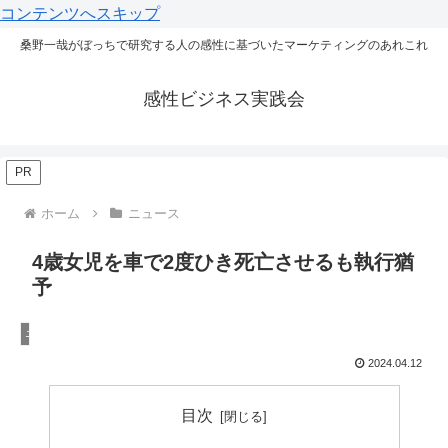
コンテンツへスキップ
桑野一哉がぼっちで研究する人の感性に基づいたマーケティングのあれこれ
感性ビジネス実践会
PR
ホーム
ニュース
4歳女児を車で2度ひき死亡させるも執行猶
予
ニュース
2024.04.12
目次