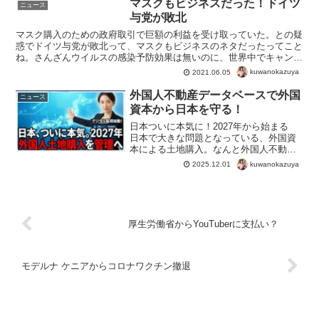
マスクもビジネスだった！ドイツ
ニュース
与党が敗北
マスク購入のための政府取引で巨額の利益を受け取っていた。との疑
惑でドイツ与党が敗北って、マスクもビジネスのネタだったってこと
ね。さんざんウイルスの感染予防効果は無いのに、世界中でキャンペ
ーンが張られたのは、こういうビジネス的な事情だったわけ...
kuwanokazuya
2021.06.05
外国人不動産データベースで外国
ニュース
資本から日本を守る！
日本ついに本気に！2027年から始まる
日本で大きな問題となっている、外国資
本による土地購入。なんと外国人不動産
データベースで管理を開始へ！外国人が
kuwanokazuya
2025.12.01
日本の土地やマンションを購入する仕組
みを、国が本格的に管理する時代がやっ
てきます。「30年遅...
厚生労働省からYouTuberに支払い？
モデルナ ケニアからコロナワクチン撤退