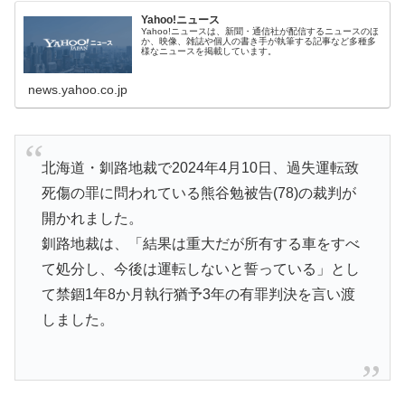
Yahoo!ニュース
Yahoo!ニュースは、新聞・通信社が配信するニュースのほ
か、映像、雑誌や個人の書き手が執筆する記事など多種多
様なニュースを掲載しています。
news.yahoo.co.jp
北海道・釧路地裁で2024年4月10日、過失運転致
死傷の罪に問われている熊谷勉被告(78)の裁判が
開かれました。
釧路地裁は、「結果は重大だが所有する車をすべ
て処分し、今後は運転しないと誓っている」とし
て禁錮1年8か月執行猶予3年の有罪判決を言い渡
しました。