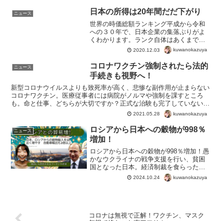
日本の所得は20年間だだ下がり
ニュース
世界の時価総額ランキング平成から令和
への３０年で、日本企業の集落ぶりがよ
くわかります。ランク自体はあくまでほ
かとの比較なので、重要ではありませ
kuwanokazuya
2020.12.03
ん。問題なのは、日本のとりのこされぶ
り。約３０年後には世界の成長にともな
コロナワクチン強制されたら法的
ニュース
っていないということですね...
手続きも視野へ！
新型コロナウイルスよりも致死率が高く、悲惨な副作用が止まらない
コロナワクチン。医療従事者には病院がノルマや強制を課すところ
も。命と仕事、どちらが大切ですか？正式な治験も完了していない、
効果もリスクも未知のワクチン。医療従事者は実験台ではあり...
kuwanokazuya
2021.05.28
ロシアから日本への穀物が998％
ニュース
増加！
ロシアから日本への穀物が998％増加！愚
かなウクライナの戦争支援を行い、貧困
国となった日本。経済制裁を食らったは
ずのロシアは裕福国へグレードアップ。
kuwanokazuya
2024.10.24
プーチン大統領は敵国認定しているにも
関わらず、日本との貿易を継続とはあり
がたい。テレビや新聞...
コロナは無視で正解！ワクチン、マスク