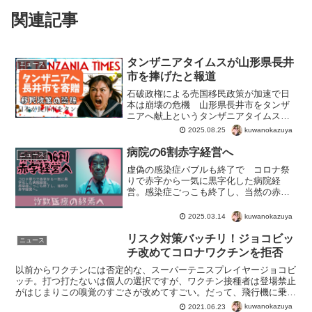
関連記事
タンザニアタイムスが山形県長井
ニュース
市を捧げたと報道
石破政権による売国移民政策が加速で日
本は崩壊の危機 山形県長井市をタンザ
ニアへ献上というタンザニアタイムスの
報道。日本政府マスコミはデマと否定す
kuwanokazuya
2025.08.25
るも、実質的な移民売国政策のリスク。
左翼は石破やめるな！と悪事を推進する
病院の6割赤字経営へ
ニュース
悪玉を支援というわかりや...
虚偽の感染症バブルも終了で コロナ祭
りで赤字から一気に黒字化した病院経
営。感染症ごっこも終了し、当然の赤字
経営へ。赤字にならなかった４割も気に
なりますが詳細は不明。仮説では、病院
kuwanokazuya
2025.03.14
の規模と病床の埋まり具合がポイン
ト。 コロナ茶番でも、無症状の...
リスク対策バッチリ！ジョコビッ
ニュース
チ改めてコロナワクチンを拒否
以前からワクチンには否定的な、スーパーテニスプレイヤージョコビ
ッチ。打つ打たないは個人の選択ですが、ワクチン接種者は登場禁止
がはじまりこの嗅覚のすごさが改めてすごい。だって、飛行機に乗る
ためにワクチン接種してしまったら、もう飛行機で移動する...
kuwanokazuya
2021.06.23