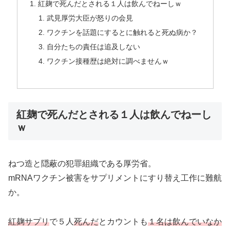
紅麹で死んだとされる１人は飲んでねーしｗ
武見厚労大臣が怒りの会見
ワクチンを話題にするとに触れると死ぬ病か？
自分たちの責任は追及しない
ワクチン接種歴は絶対に調べませんｗ
紅麹で死んだとされる１人は飲んでねーし
ｗ
ねつ造と隠蔽の犯罪組織である厚労省。
mRNAワクチン被害をサプリメントにすり替え工作に難航
か。
紅麹サプリ
で５人
死んだ
とカウントも
１名は飲んでいなか