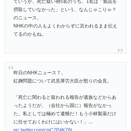
ていうか、死亡疑い例5名のうち、1名は「製品を
摂取していなかった」という、なんじゃこりゃ？
のニュース。
NHKの中の人もよくわからずに言われるまま伝え
てるのかもね。
昨日のNHKニュース７。
紅麹問題について武見厚労大臣が怒りの会見。
「死亡に関わると疑われる報告が遺族などからあ
ったようだが、（会社から国に）報告がなかっ
た。私としては極めて遺憾だ！もう小林製薬だけ
に任せておくわけにはいかない！」…
pic.twitter.com/cmC7P4KZ6t