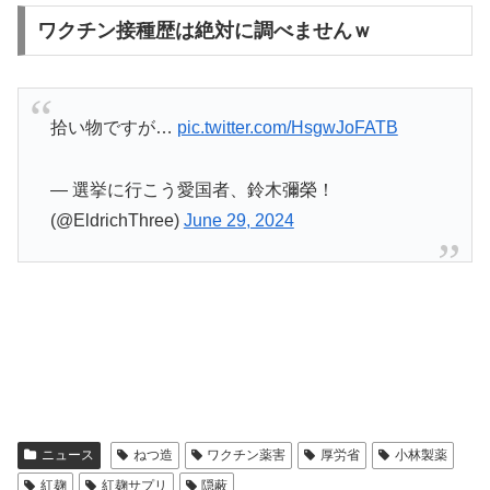
ワクチン接種歴は絶対に調べませんｗ
拾い物ですが…
pic.twitter.com/HsgwJoFATB
— 選挙に行こう愛国者、鈴木彌榮！
(@EldrichThree)
June 29, 2024
ニュース
ねつ造
ワクチン薬害
厚労省
小林製薬
紅麹
紅麹サプリ
隠蔽