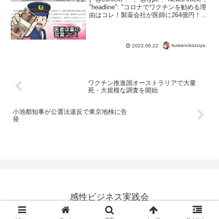
"headline": "コロナでワクチンを勧める理
由はコレ！製薬会社が医師に264億円！",
"image": [ "" ], "datePublishe...
kuwanokazuya
2023.06.22
ワクチン推進国オーストラリアで大量
死・大規模な調査を開始
小池都知事が公選法違反で東京地検に告
発
感性ビジネス実践会
© 2014 感性ビジネス実践会.