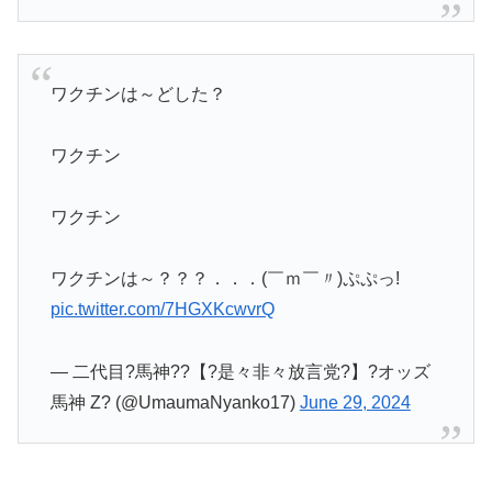
ワクチンは～どした？
ワクチン
ワクチン
ワクチンは～？？？．．．(￣ｍ￣〃)ぷぷっ!
pic.twitter.com/7HGXKcwvrQ
— 二代目?馬神??【?是々非々放言党?】?オッズ
馬神 Z? (@UmaumaNyanko17)
June 29, 2024