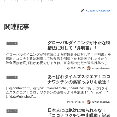
kuwanokazuya
関連記事
グローバルダイニングが不正な特
ニュース
措法に対して『弁明書』！
グローバルダイニングが特措法による時短命令に対して『弁明書』を
提出。コロナを政治利用して飲食店を倒産させる計画でしょうから、
飲食店は徹底抗戦が必要でしょうね。東京都のただの違法行為へしっ
かりと法の裁きを下して欲しいですね。事業者も小池百合子...
kuwanokazuya
2021.05.15
あっぱれタイムズスクエア！コロ
ニュース
ナワクチンの薬害っぷりを放送！
{ "@context": "", "@type": "NewsArticle", "headline": "あっぱれタイ
ムズスクエア！コロナワクチンの薬害っぷりを放送！", "image": [ ""
], "datePublished"...
kuwanokazuya
2022.06.13
日本人には絶対に知られるな！
ニュース
「コロナワクチン中止嘆願」記者