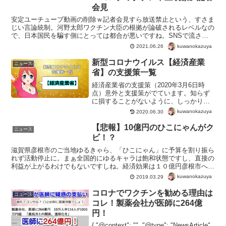
会見
安定ユーチューブ動画の削除ｗ記者会見すら放送禁止という、すさま
じい言論統制。河野太郎ワクチン大臣の根拠が論破されるレベルなの
で、日本国民を騙す側にとっては都合が悪いですね。SNSで流され
るデマも、主張する医師がいるならしっかりと公開討論なり...
kuwanokazuya
2021.06.26
新型コロナウイルス【経済産業
ニュース
省】の支援策一覧
経済産業省の支援策（2020年3月6日時
点）意外と支援策がでています。知らず
に損することがないように、しっかりと
チェックしておきたいですね。支援策パ
kuwanokazuya
2020.06.30
ンフレット新型コロナウイルス感染症で
影響を受ける事業者の皆様へ（PDF形
【悲報】10億円のひこにゃんがク
ニュース
式：670KB）各支...
ビ！？
滋賀県彦根市のご当地ゆるきゃら、「ひこにゃん」に予算を割り振ら
れず活動停止に。まぁ全国的にゆるキャラは飽和状態ですし、直接の
利益が上がるわけでもないですしね。経済効果は１０億円彦根市への
グッズの売り上げで１０億円なので、経済効果はそれ以上と...
kuwanokazuya
2019.03.29
コロナでワクチンを勧める理由は
ニュース
コレ！製薬会社が医師に264億
円！
{ "@context": "", "@type": "NewsArticle",