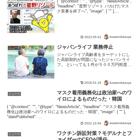
{ "@context": "", "@type": "NewsArticle",
"headline": "星野リゾート バカげたマス
ク茶番を終了へ", "image": [ "" ],
"datePublished": "2023-04...
kuwanokazuya
2023.05.01
ジャパンライフ 業務停止
ニュース
ジャパンライフ高齢者をターゲットにし
た高額契約が問題になったジャパンライ
フ。 といっても１件が５００万円程度の
契約をさせられるなど、深刻な状況で困
っている人もいるそうで、「ジャパンラ
イフ被害対策中部弁護団」という団体も
kuwanokazuya
2018.01.19
結成されています。事実...
マスク着用義務化は政治家へのワ
ニュース
イロによるものだった・韓国
{ "@context": "", "@type": "NewsArticle", "headline": "マスク着用義
務化は政治家へのワイロによるものだった・韓国", "image": [ "" ],
"datePublished": ...
kuwanokazuya
2022.10.04
ワクチン訴訟対策？モデルナとフ
ニュース
ァイザーのCFOが退任