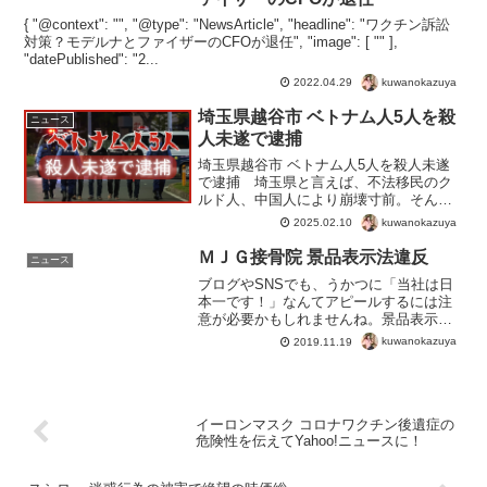
{ "@context": "", "@type": "NewsArticle", "headline": "ワクチン訴訟
対策？モデルナとファイザーのCFOが退任", "image": [ "" ],
"datePublished": "2...
kuwanokazuya
2022.04.29
埼玉県越谷市 ベトナム人5人を殺
ニュース
人未遂で逮捕
埼玉県越谷市 ベトナム人5人を殺人未遂
で逮捕 埼玉県と言えば、不法移民のク
ルド人、中国人により崩壊寸前。そんな
中で今度はベトナム人の集団による恐ろ
kuwanokazuya
2025.02.10
しい殺人未遂事件。刃物５本を用意し、
集合して犯行に及ぶという計画的な事
ＭＪＧ接骨院 景品表示法違反
ニュース
件。しかし不法移民の犯罪...
ブログやSNSでも、うかつに「当社は日
本一です！」なんてアピールするには注
意が必要かもしれませんね。景品表示法
違反「やせプログラム」「全国１位」根
kuwanokazuya
2019.11.19
拠なし 全国展開する接骨院が、埼玉県
から広告の取り消しを命じられる。景品
表示法違反（優良誤認）...
イーロンマスク コロナワクチン後遺症の
危険性を伝えてYahoo!ニュースに！