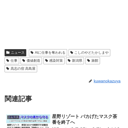
ニュース
AIに仕事を奪われる
こしのやどたかしまや
仕事
価値創造
感染対策
新潟県
旅館
高志の宿 高島屋
kuwanokazuya
関連記事
星野リゾート バカげたマスク茶
ニュース
番を終了へ