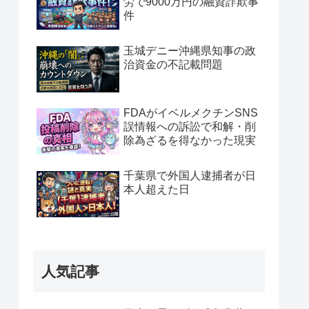
労で9000万円の融資詐欺事
件
玉城デニー沖縄県知事の政
治資金の不記載問題
FDAがイベルメクチンSNS
誤情報への訴訟で和解・削
除為ざるを得なかった現実
千葉県で外国人逮捕者が日
本人超えた日
人気記事