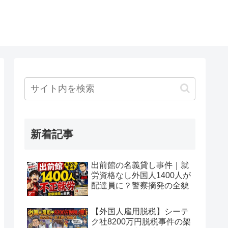
新着記事
出前館の名義貸し事件｜就
労資格なし外国人1400人が
配達員に？警察摘発の全貌
【外国人雇用脱税】シーテ
ク社8200万円脱税事件の架