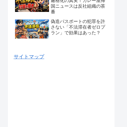
厳格化の真実！カレー屋帰
国ニュースは反社組織の茶
番
偽造パスポートの犯罪を許
さない「不法滞在者ゼロプ
ラン」で効果はあった？
サイトマップ