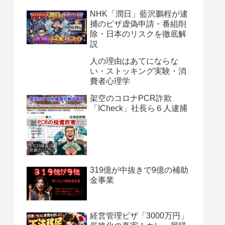
NHK「潤日」藍沢鵬程が逮
捕のビザ虚偽申請・番組削
除・日本のリスクを徹底解
説
人の理由はあてにならな
い・ストッキング実験・消
費者心理学
架空のコロナPCR詐欺
「ICheck」社長ら６人逮捕
319億が中抜きで9億の補助
金事業
経営管理ビザ「3000万円」