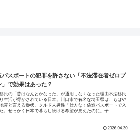
造パスポートの犯罪を許さない「不法滞在者ゼロプ
ン」で効果はあった？
移民の「昔はなんとかなった」が通用しなくなった理由不法移民
り生活が脅かされている日本。川口市で有名な埼玉県は、もはや
地帯と言える惨状。クルド人男性「仕方なく偽造パスポートで入
た。せっかく日本で暮らし続ける希望が見えたのに。子...
2026.04.30