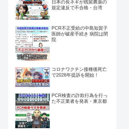
日本の長ネギが残留農薬の
規定違反で不合格・台湾
PCR不正受給の中島知賀子
医師が破産手続き 病院は閉
院
コロナワクチン接種後死亡
で2026年提訴を開始！
PCR検査の詐欺行為を行っ
た不正業者を発表・東京都