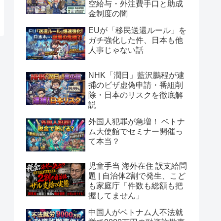
空給与・外注費手口と助成
金制度の闇
EUが「移民送還ルール」を
ガチ強化した件、日本も他
人事じゃない話
NHK「潤日」藍沢鵬程が逮
捕のビザ虚偽申請・番組削
除・日本のリスクを徹底解
説
外国人犯罪が急増！ ベトナ
ム大使館でセミナー開催っ
て本当？
児童手当 海外在住 誤支給問
題 | 自治体2割で発生、こど
も家庭庁「件数も総額も把
握してません」
中国人がベトナム人不法就