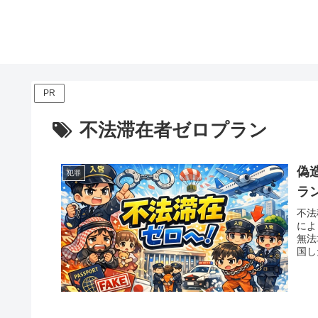
PR
不法滞在者ゼロプラン
偽
犯罪
ラ
不法
によ
無法
国し