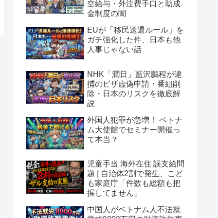
空給与・外注費手口と助成
金制度の闇
EUが「移民送還ルール」を
ガチ強化した件、日本も他
人事じゃない話
NHK「潤日」藍沢鵬程が逮
捕のビザ虚偽申請・番組削
除・日本のリスクを徹底解
説
外国人犯罪が急増！ ベトナ
ム大使館でセミナー開催っ
て本当？
児童手当 海外在住 誤支給問
題 | 自治体2割で発生、こど
も家庭庁「件数も総額も把
握してません」
中国人がベトナム人不法就