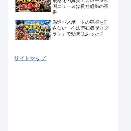
厳格化の真実！カレー屋帰
国ニュースは反社組織の茶
番
偽造パスポートの犯罪を許
さない「不法滞在者ゼロプ
ラン」で効果はあった？
サイトマップ