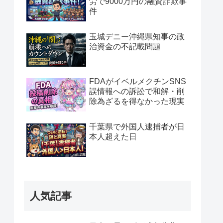
労で9000万円の融資詐欺事
件
玉城デニー沖縄県知事の政
治資金の不記載問題
FDAがイベルメクチンSNS
誤情報への訴訟で和解・削
除為ざるを得なかった現実
千葉県で外国人逮捕者が日
本人超えた日
人気記事