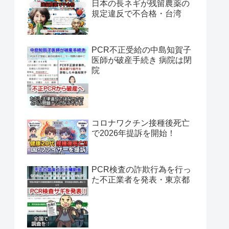
日本の長ネギが残留農薬の
規定違反で不合格・台湾
PCR不正受給の中島知賀子
医師が破産手続き 病院は閉
院
コロナワクチン接種後死亡
で2026年提訴を開始！
PCR検査の詐欺行為を行っ
た不正業者を発表・東京都