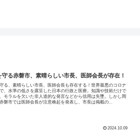
を守る赤磐市、素晴らしい市長、医師会長が存在！
守る、素晴らしい市長、医師会長も存在する！世界最悪のコロナ
で、水準の低さを露呈した日本の行政と医療。知識や技術だけで
、モラルを欠いた非人道的な発言などから信用は失墜。しかし岡
赤磐市では医師会長が注意喚起を発表し、市長は掲載の...
2024.10.09