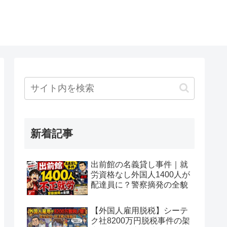
新着記事
出前館の名義貸し事件｜就
労資格なし外国人1400人が
配達員に？警察摘発の全貌
【外国人雇用脱税】シーテ
ク社8200万円脱税事件の架