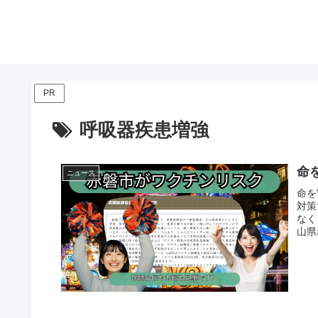
PR
呼吸器疾患増強
命
ニュース
命を
対策
なく
山県