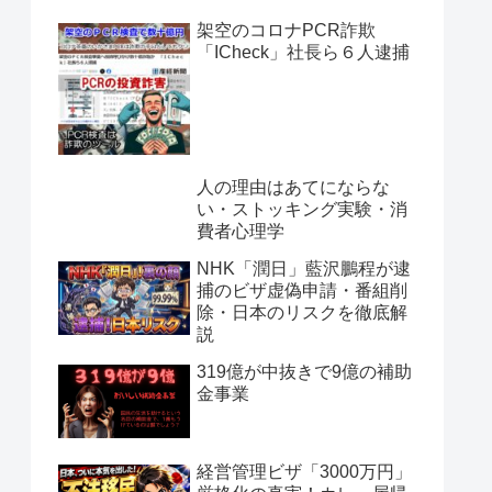
架空のコロナPCR詐欺
「ICheck」社長ら６人逮捕
人の理由はあてにならな
い・ストッキング実験・消
費者心理学
NHK「潤日」藍沢鵬程が逮
捕のビザ虚偽申請・番組削
除・日本のリスクを徹底解
説
319億が中抜きで9億の補助
金事業
経営管理ビザ「3000万円」