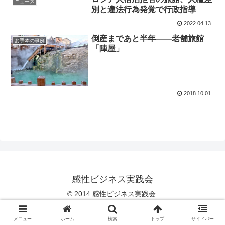
ニュース
別と違法行為発覚で行政指導
2022.04.13
倒産まであと半年――老舗旅館
お手本の事例
「陣屋」
2018.10.01
感性ビジネス実践会
© 2014 感性ビジネス実践会.
メニュー
ホーム
検索
トップ
サイドバー