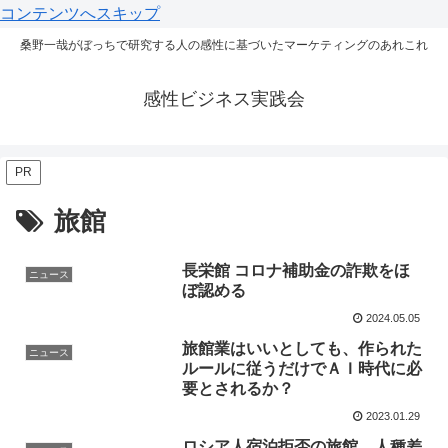
コンテンツへスキップ
桑野一哉がぼっちで研究する人の感性に基づいたマーケティングのあれこれ
感性ビジネス実践会
PR
旅館
長栄館 コロナ補助金の詐欺をほ
ニュース
ぼ認める
2024.05.05
旅館業はいいとしても、作られた
ニュース
ルールに従うだけでＡＩ時代に必
要とされるか？
2023.01.29
ロシア人宿泊拒否の旅館、人種差