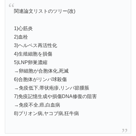
関連論文リストのツリー(改)
1)心筋炎
2)血栓
3)ヘルペス再活性化
4)生殖細胞を損傷
5)LNP卵巣濃縮
→卵細胞が合胞体化,死滅
6)合胞体がリンパ球殺傷
→免疫低下,帯状疱疹,リンパ節腫脹
7)免疫記憶生成や損傷DNA修復の阻害
→免疫不全,癌,白血病
8)プリオン病,ヤコブ病,狂牛病