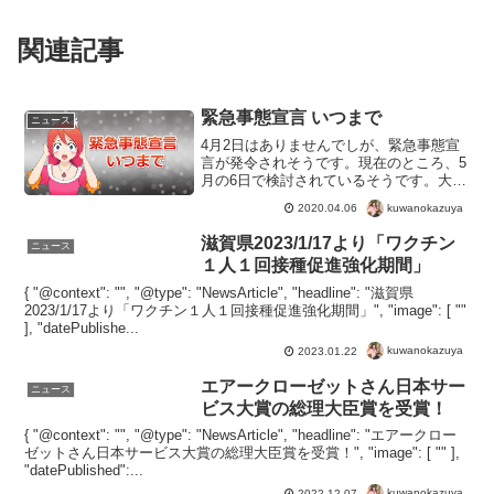
関連記事
緊急事態宣言 いつまで
ニュース
4月2日はありませんでしが、緊急事態宣
言が発令されそうです。現在のところ、5
月の6日で検討されているそうです。大型
連休であるゴールデンウィーク明けのよ
kuwanokazuya
2020.04.06
うですね。日本の法律では強制力がない
ので、状況はあまりかわらないかもしれ
滋賀県2023/1/17より「ワクチン
ニュース
ません。しかしビジ...
１人１回接種促進強化期間」
{ "@context": "", "@type": "NewsArticle", "headline": "滋賀県
2023/1/17より「ワクチン１人１回接種促進強化期間」", "image": [ ""
], "datePublishe...
kuwanokazuya
2023.01.22
エアークローゼットさん日本サー
ニュース
ビス大賞の総理大臣賞を受賞！
{ "@context": "", "@type": "NewsArticle", "headline": "エアークロー
ゼットさん日本サービス大賞の総理大臣賞を受賞！", "image": [ "" ],
"datePublished":...
kuwanokazuya
2022.12.07