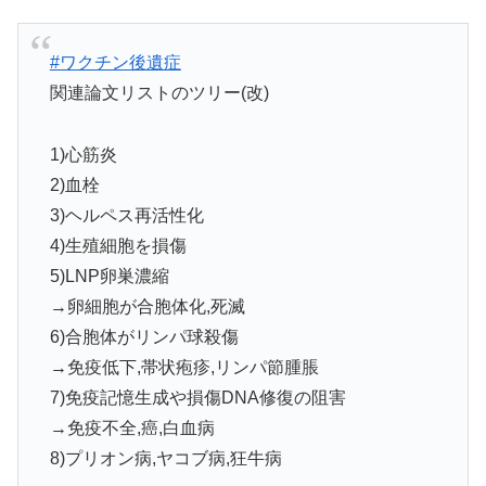
#ワクチン後遺症
関連論文リストのツリー(改)
1)心筋炎
2)血栓
3)ヘルペス再活性化
4)生殖細胞を損傷
5)LNP卵巣濃縮
→卵細胞が合胞体化,死滅
6)合胞体がリンパ球殺傷
→免疫低下,帯状疱疹,リンパ節腫脹
7)免疫記憶生成や損傷DNA修復の阻害
→免疫不全,癌,白血病
8)プリオン病,ヤコブ病,狂牛病