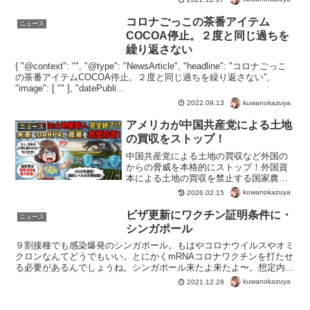
コロナごっこの茶番アイテム
ニュース
COCOA停止。２度と同じ過ちを
繰り返さない
{ "@context": "", "@type": "NewsArticle", "headline": "コロナごっこ
の茶番アイテムCOCOA停止。２度と同じ過ちを繰り返さない",
"image": [ "" ], "datePubli...
kuwanokazuya
2022.09.13
アメリカが中国共産党による土地
ニュース
の買収をストップ！
中国共産党による土地の買収など外国の
からの脅威を本格的にストップ！外国資
本による土地の買収を禁止する国家農業
安全保障行動計画。2025年7月の計画が、
kuwanokazuya
2026.02.15
2026年の2月に正式な署名へ。今回の署名
により、「計画を実効的にする国防レベ
ビザ更新にワクチン証明条件に・
ニュース
ルの本格連携...
シンガポール
９割接種でも感染爆発のシンガポール。もはやコロナウイルスやオミ
クロンなんてどうでもいい。とにかくmRNAコロナワクチンを打たせ
る必要があるんでしょうね。シンガポール来たよ来たよ〜。想定内の
動き。2022年2月度よりワクチン証明なしではビザの...
kuwanokazuya
2021.12.28