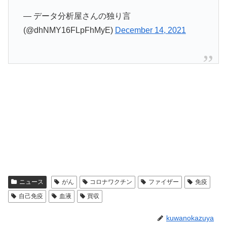
— データ分析屋さんの独り言
(@dhNMY16FLpFhMyE)
December 14, 2021
ニュース
がん
コロナワクチン
ファイザー
免疫
自己免疫
血液
買収
kuwanokazuya