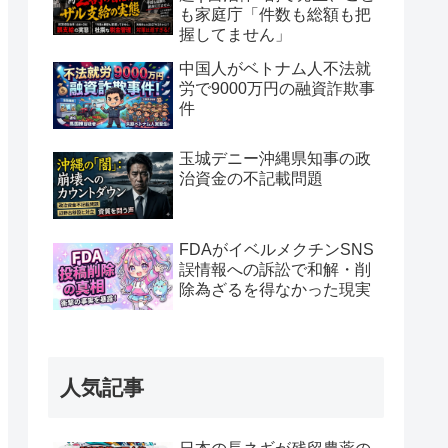
も家庭庁「件数も総額も把
握してません」
中国人がベトナム人不法就
労で9000万円の融資詐欺事
件
玉城デニー沖縄県知事の政
治資金の不記載問題
FDAがイベルメクチンSNS
誤情報への訴訟で和解・削
除為ざるを得なかった現実
人気記事