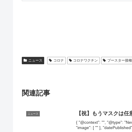
ニュース
コロナ
コロナワクチン
ブースター接
関連記事
【祝】もうマスクは任
ニュース
{ "@context": "", "@type
"image": [ "" ], "datePublished