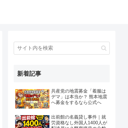
新着記事
共産党の地震募金「着服は
デマ」は本当か？ 熊本地震
へ募金をするなら公式へ
出前館の名義貸し事件｜就
労資格なし外国人1400人が