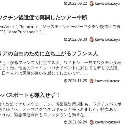
2022.09.22
kuwanokazuya
ワクチン後遺症で再開したツアー中断
e": "NewsArticle", "headline": "ジャスティンビーバーワクチン後遺症で再
 "datePublished": "...
2022.09.08
kuwanokazuya
リアの自由のために立ち上がるフランス人
立ち上がるフランス人忖度マスク、ワイドショー見てワクチン接種
じますね。他国のフェイクコロナイベントに対してもデモで抗議。
日本人とは民度の違いを感じてしまいます。...
2021.11.25
kuwanokazuya
ンパスポートも導入せず！
賢く対処できたスウェーデン。感染症対策規制も、ワクチンパスポ
完全終了へ。ノーマスクでネガキャンも張られましたが勝負あり。
うね。緊急事態宣言もロックダウンも効果な...
2021.09.24
kuwanokazuya