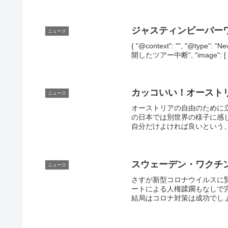
ジャスティンビーバー
ニュース
{ "@context": "", "@typ
開したツアー中断", "image": [ "" ],
カッコいい！オースト
ニュース
オーストリアの自由のために
の日本では別世界の様子に感
自分だけよければ良いという、
スウェーデン・ワクチ
ニュース
さすが新型コロナウイルスに
ートによる人権蹂躙もなしで
結局はコロナ対策は成功でしょ