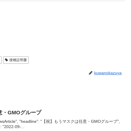
種
接種証明書
kuwanokazuya
意・GMOグループ
": "NewsArticle", "headline": "【祝】もうマスクは任意・GMOグループ",
": "2022-09-...