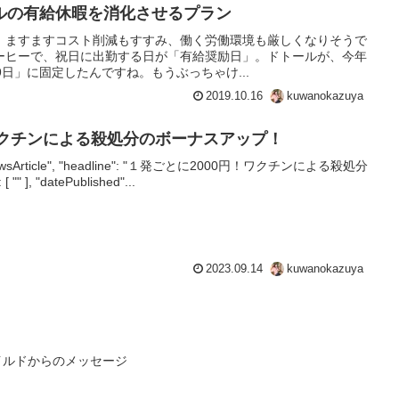
ルの有給休暇を消化させるプラン
！ますますコスト削減もすすみ、働く労働環境も厳しくなりそうで
ーヒーで、祝日に出勤する日が「有給奨励日」。ドトールが、今年
9日」に固定したんですね。もうぶっちゃけ...
2019.10.16
kuwanokazuya
ワクチンによる殺処分のボーナスアップ！
e": "NewsArticle", "headline": "１発ごとに2000円！ワクチンによる殺処分
], "datePublished"...
2023.09.14
kuwanokazuya
イルドからのメッセージ