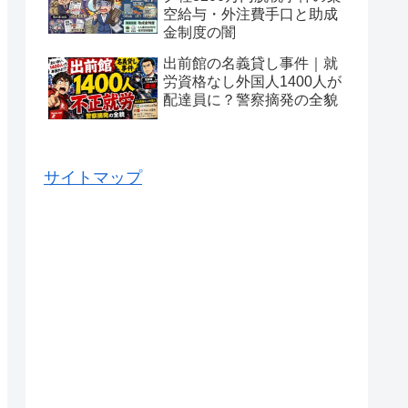
空給与・外注費手口と助成
金制度の闇
出前館の名義貸し事件｜就
労資格なし外国人1400人が
配達員に？警察摘発の全貌
サイトマップ