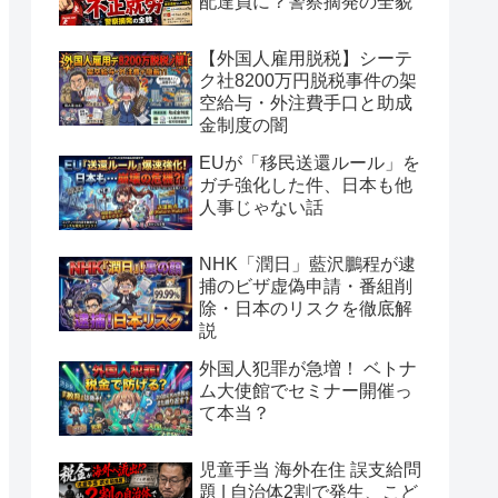
配達員に？警察摘発の全貌
【外国人雇用脱税】シーテ
ク社8200万円脱税事件の架
空給与・外注費手口と助成
金制度の闇
EUが「移民送還ルール」を
ガチ強化した件、日本も他
人事じゃない話
NHK「潤日」藍沢鵬程が逮
捕のビザ虚偽申請・番組削
除・日本のリスクを徹底解
説
外国人犯罪が急増！ ベトナ
ム大使館でセミナー開催っ
て本当？
児童手当 海外在住 誤支給問
題 | 自治体2割で発生、こど