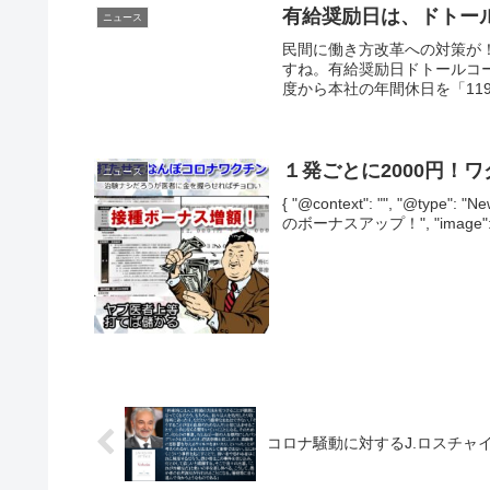
有給奨励日は、ドトー
ニュース
民間に働き方改革への対策が
すね。有給奨励日ドトールコ
度から本社の年間休日を「11
１発ごとに2000円！
ニュース
{ "@context": "", "@typ
のボーナスアップ！", "image": [ "" 
コロナ騒動に対するJ.ロスチャ