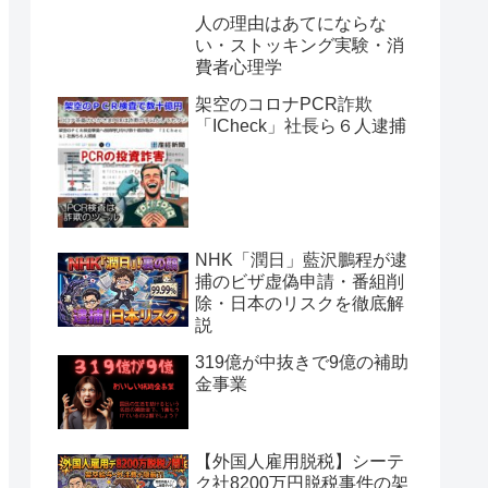
人の理由はあてにならな
い・ストッキング実験・消
費者心理学
架空のコロナPCR詐欺
「ICheck」社長ら６人逮捕
NHK「潤日」藍沢鵬程が逮
捕のビザ虚偽申請・番組削
除・日本のリスクを徹底解
説
319億が中抜きで9億の補助
金事業
【外国人雇用脱税】シーテ
ク社8200万円脱税事件の架