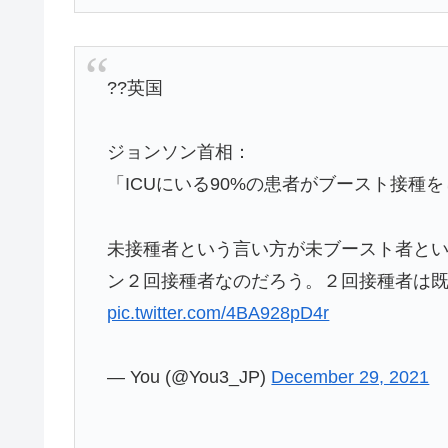
??英国
ジョンソン首相：
「ICUにいる90%の患者がブースト接種
未接種者という言い方が未ブースト者とい
ン２回接種者なのだろう。２回接種者は
pic.twitter.com/4BA928pD4r
— You (@You3_JP)
December 29, 2021