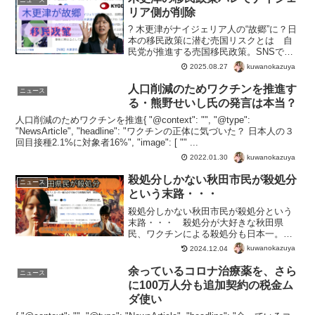
リア側が削除
?️ 木更津がナイジェリア人の“故郷”に？日
本の移民政策に潜む売国リスクとは 自
民党が推進する売国移民政策。SNSで日
本人にバレて炎上、ナイジェリアの公式
kuwanokazuya
2025.08.27
発表を削除へ。最大のポイントは「特別
就労ビザ」の発行の部分でしょう。友好
人口削減のためワクチンを推進す
ニュース
都市の活動では...
る・熊野せいし氏の発言は本当？
人口削減のためワクチンを推進{ "@context": "", "@type":
"NewsArticle", "headline": "ワクチンの正体に気づいた？ 日本人の３
回目接種2.1%に対象者16%", "image": [ "" ...
kuwanokazuya
2022.01.30
殺処分しかない秋田市民が殺処分
ニュース
という末路・・・
殺処分しかない秋田市民が殺処分という
末路・・・ 殺処分が大好きな秋田県
民、ワクチンによる殺処分も日本一。熊
の殺処分へ抗議の電話は、この際どうで
kuwanokazuya
2024.12.04
もいい。殺処分を望む者は、自分がその
対象になる。命を奪うことを考えれば、
余っているコロナ治療薬を、さら
ニュース
当然奪われることもある。 ...
に100万人分も追加契約の税金ム
ダ使い