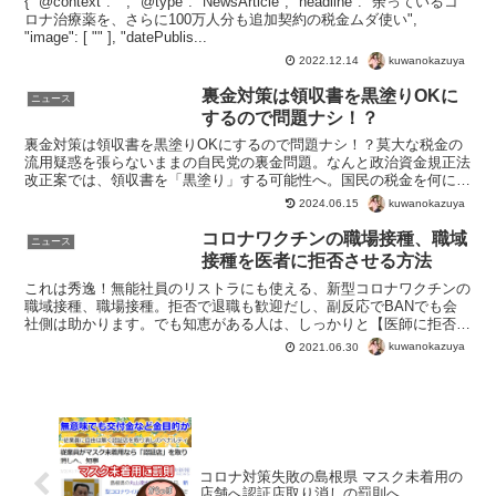
{ "@context": "", "@type": "NewsArticle", "headline": "余っているコ
ロナ治療薬を、さらに100万人分も追加契約の税金ムダ使い",
"image": [ "" ], "datePublis...
kuwanokazuya
2022.12.14
裏金対策は領収書を黒塗りOKに
ニュース
するので問題ナシ！？
裏金対策は領収書を黒塗りOKにするので問題ナシ！？莫大な税金の
流用疑惑を張らないままの自民党の裏金問題。なんと政治資金規正法
改正案では、領収書を「黒塗り」する可能性へ。国民の税金を何に使
うかは、プライバシーに関わるので黒塗りでもOKとすると...
kuwanokazuya
2024.06.15
コロナワクチンの職場接種、職域
ニュース
接種を医者に拒否させる方法
これは秀逸！無能社員のリストラにも使える、新型コロナワクチンの
職域接種、職場接種。拒否で退職も歓迎だし、副反応でBANでも会
社側は助かります。でも知恵がある人は、しっかりと【医師に拒否ら
せる】わけですね。こんな条件（とっても当然の権利ですが...
kuwanokazuya
2021.06.30
コロナ対策失敗の島根県 マスク未着用の
店舗へ認証店取り消しの罰則へ