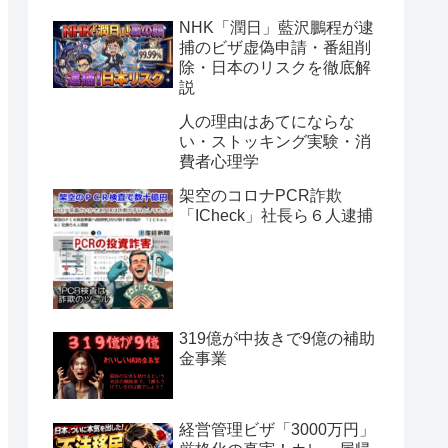
NHK「潤日」藍沢鵬程が逮
捕のビザ虚偽申請・番組削
除・日本のリスクを徹底解
説
人の理由はあてにならな
い・ストッキング実験・消
費者心理学
架空のコロナPCR詐欺
「ICheck」社長ら６人逮捕
319億が中抜きで9億の補助
金事業
経営管理ビザ「3000万円」