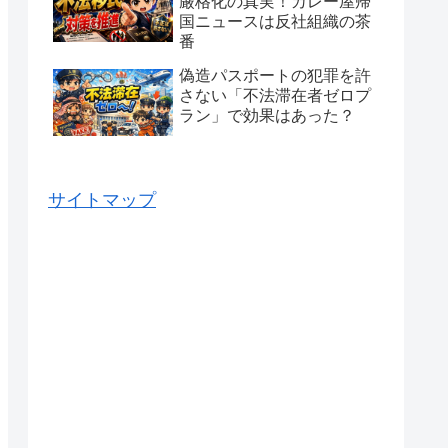
厳格化の真実！カレー屋帰
国ニュースは反社組織の茶
番
偽造パスポートの犯罪を許
さない「不法滞在者ゼロプ
ラン」で効果はあった？
サイトマップ