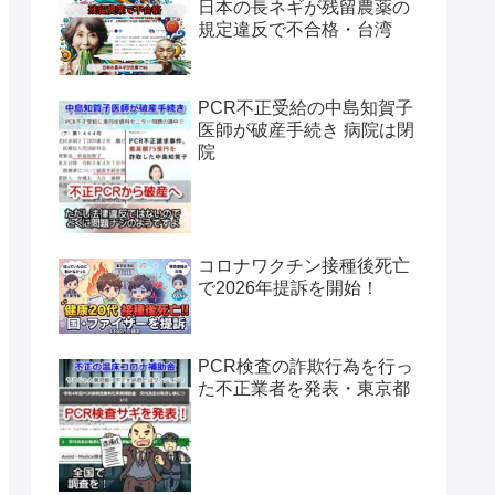
日本の長ネギが残留農薬の
規定違反で不合格・台湾
PCR不正受給の中島知賀子
医師が破産手続き 病院は閉
院
コロナワクチン接種後死亡
で2026年提訴を開始！
PCR検査の詐欺行為を行っ
た不正業者を発表・東京都