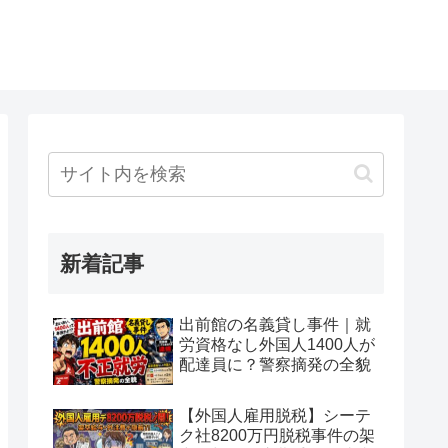
新着記事
出前館の名義貸し事件｜就
労資格なし外国人1400人が
配達員に？警察摘発の全貌
【外国人雇用脱税】シーテ
ク社8200万円脱税事件の架