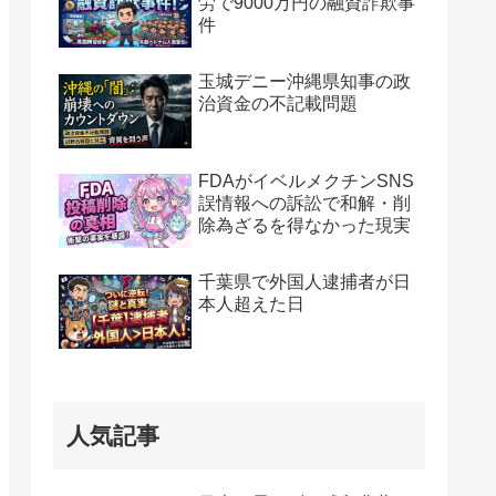
労で9000万円の融資詐欺事
件
玉城デニー沖縄県知事の政
治資金の不記載問題
FDAがイベルメクチンSNS
誤情報への訴訟で和解・削
除為ざるを得なかった現実
千葉県で外国人逮捕者が日
本人超えた日
人気記事