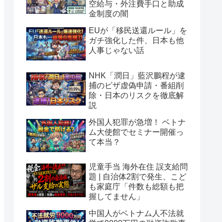
空給与・外注費手口と助成
金制度の闇
EUが「移民送還ルール」を
ガチ強化した件、日本も他
人事じゃない話
NHK「潤日」藍沢鵬程が逮
捕のビザ虚偽申請・番組削
除・日本のリスクを徹底解
説
外国人犯罪が急増！ ベトナ
ム大使館でセミナー開催っ
て本当？
児童手当 海外在住 誤支給問
題 | 自治体2割で発生、こど
も家庭庁「件数も総額も把
握してません」
中国人がベトナム人不法就