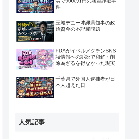
労で9000万円の融資詐欺事
件
玉城デニー沖縄県知事の政
治資金の不記載問題
FDAがイベルメクチンSNS
誤情報への訴訟で和解・削
除為ざるを得なかった現実
千葉県で外国人逮捕者が日
本人超えた日
人気記事