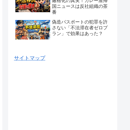
厳格化の真実！カレー屋帰
国ニュースは反社組織の茶
番
偽造パスポートの犯罪を許
さない「不法滞在者ゼロプ
ラン」で効果はあった？
サイトマップ