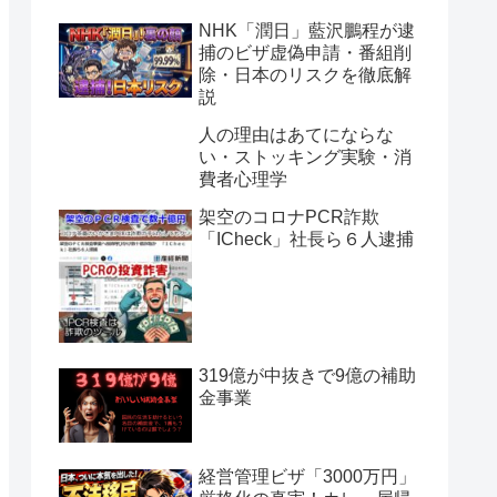
NHK「潤日」藍沢鵬程が逮
捕のビザ虚偽申請・番組削
除・日本のリスクを徹底解
説
人の理由はあてにならな
い・ストッキング実験・消
費者心理学
架空のコロナPCR詐欺
「ICheck」社長ら６人逮捕
319億が中抜きで9億の補助
金事業
経営管理ビザ「3000万円」