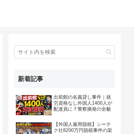
新着記事
出前館の名義貸し事件｜就
労資格なし外国人1400人が
配達員に？警察摘発の全貌
【外国人雇用脱税】シーテ
ク社8200万円脱税事件の架