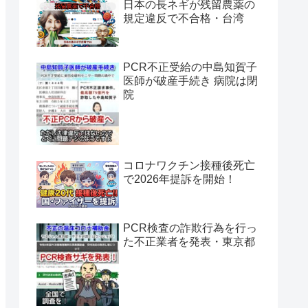
日本の長ネギが残留農薬の
規定違反で不合格・台湾
PCR不正受給の中島知賀子
医師が破産手続き 病院は閉
院
コロナワクチン接種後死亡
で2026年提訴を開始！
PCR検査の詐欺行為を行っ
た不正業者を発表・東京都