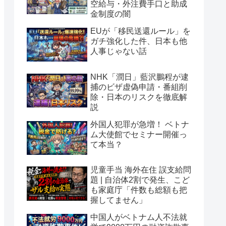
空給与・外注費手口と助成
金制度の闇
EUが「移民送還ルール」を
ガチ強化した件、日本も他
人事じゃない話
NHK「潤日」藍沢鵬程が逮
捕のビザ虚偽申請・番組削
除・日本のリスクを徹底解
説
外国人犯罪が急増！ ベトナ
ム大使館でセミナー開催っ
て本当？
児童手当 海外在住 誤支給問
題 | 自治体2割で発生、こど
も家庭庁「件数も総額も把
握してません」
中国人がベトナム人不法就