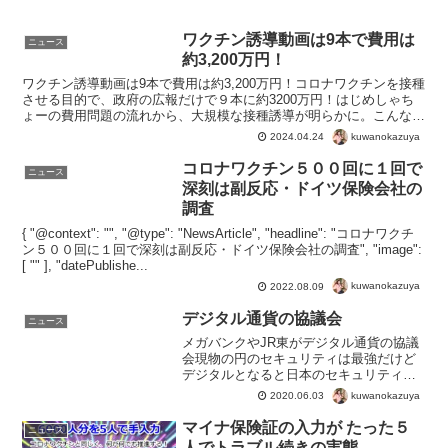
ワクチン誘導動画は9本で費用は
ニュース
約3,200万円！
ワクチン誘導動画は9本で費用は約3,200万円！コロナワクチンを接種
させる目的で、政府の広報だけで９本に約3200万円！はじめしゃち
ょーの費用問題の流れから、大規模な接種誘導が明らかに。こんな安
いわけないので、自治体や組織ごとにもっとあるで...
kuwanokazuya
2024.04.24
コロナワクチン５００回に１回で
ニュース
深刻は副反応・ドイツ保険会社の
調査
{ "@context": "", "@type": "NewsArticle", "headline": "コロナワクチ
ン５００回に１回で深刻は副反応・ドイツ保険会社の調査", "image":
[ "" ], "datePublishe...
kuwanokazuya
2022.08.09
デジタル通貨の協議会
ニュース
メガバンクやJR東がデジタル通貨の協議
会現物の円のセキュリティは最強だけど
デジタルとなると日本のセキュリティは
甘いから不安だわ。マイナンバーなどで
kuwanokazuya
2020.06.03
もわかるように、日本のシステム自体が
貧弱すぎて使い物にならない。そうなる
マイナ保険証の入力が たった５
ニュース
と基幹システムは外国産...
人でトラブル続きの実態