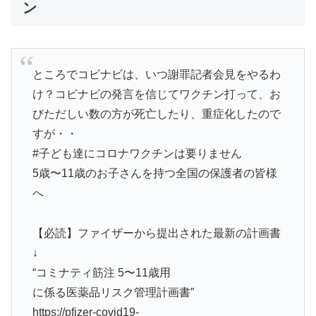
ン
ところでコビナビは、いつ謝罪記者会見をやるわ
け？コビナビの発言を信じてワクチン打って、お
びただしい数の方が死亡したり、重症化したので
すが・・
#子ども達にコロナワクチンは要りません
5歳〜11歳のお子さんを持つ全国の保護者の皆様
へ
【必読】ファイザーから提出された最新の計画書
↓
“コミナティ筋注 5〜11歳用
に係る医薬品リスク管理計画書”
https://pfizer-covid19-