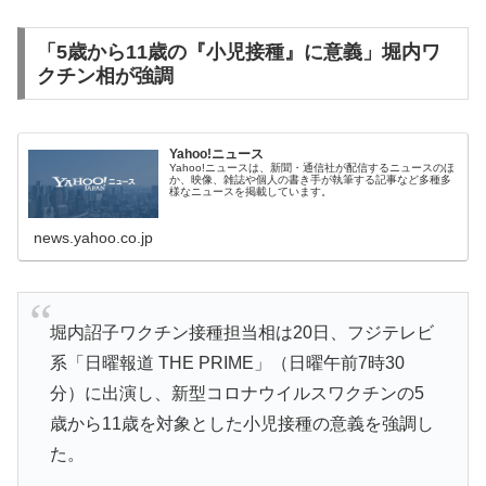
「5歳から11歳の『小児接種』に意義」堀内ワ
クチン相が強調
Yahoo!ニュース
Yahoo!ニュースは、新聞・通信社が配信するニュースのほ
か、映像、雑誌や個人の書き手が執筆する記事など多種多
様なニュースを掲載しています。
news.yahoo.co.jp
堀内詔子ワクチン接種担当相は20日、フジテレビ
系「日曜報道 THE PRIME」（日曜午前7時30
分）に出演し、新型コロナウイルスワクチンの5
歳から11歳を対象とした小児接種の意義を強調し
た。