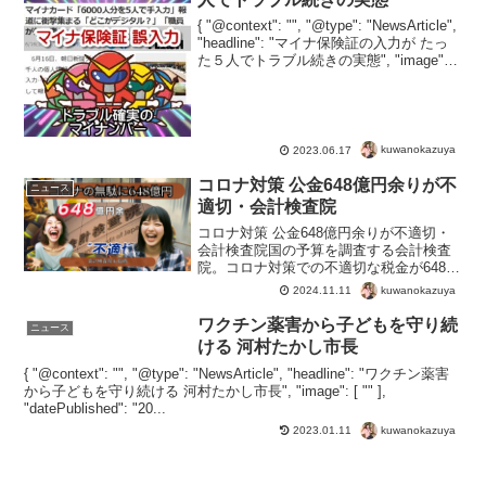
{ "@context": "", "@type": "NewsArticle",
"headline": "マイナ保険証の入力が たっ
た５人でトラブル続きの実態", "image": [
"" ], "datePublished": "2...
kuwanokazuya
2023.06.17
コロナ対策 公金648億円余りが不
ニュース
適切・会計検査院
コロナ対策 公金648億円余りが不適切・
会計検査院国の予算を調査する会計検査
院。コロナ対策での不適切な税金が648億
円と調査結果。無意味なPCR検査、感染
kuwanokazuya
2024.11.11
を防ぐことのないマスク、そして被害が
爆夏しているmRNAワクチン。これらな
ワクチン薬害から子どもを守り続
ニュース
どに関わる税...
ける 河村たかし市長
{ "@context": "", "@type": "NewsArticle", "headline": "ワクチン薬害
から子どもを守り続ける 河村たかし市長", "image": [ "" ],
"datePublished": "20...
kuwanokazuya
2023.01.11