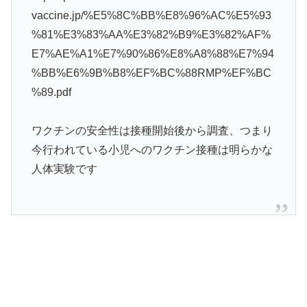
vaccine.jp/%E5%8C%BB%E8%96%AC%E5%93
%81%E3%83%AA%E3%82%B9%E3%82%AF%
E7%AE%A1%E7%90%86%E8%A8%88%E7%94
%BB%E6%9B%B8%EF%BC%88RMP%EF%BC
%89.pdf
ワクチンの安全性は接種開始後から調査、つまり
今行われている小児へのワクチン接種は明らかな
人体実験です