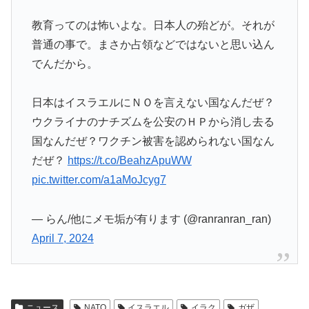
教育ってのは怖いよな。日本人の殆どが。それが
普通の事で。まさか占領などではないと思い込ん
でんだから。
日本はイスラエルにＮＯを言えない国なんだぜ？
ウクライナのナチズムを公安のＨＰから消し去る
国なんだぜ？ワクチン被害を認められない国なん
だぜ？
https://t.co/BeahzApuWW
pic.twitter.com/a1aMoJcyg7
— らん/他にメモ垢が有ります (@ranranran_ran)
April 7, 2024
ニュース
NATO
イスラエル
イラク
ガザ