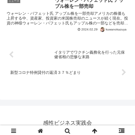
ウォーレン・バフェット氏 アッ
ニュース
プル株を一部売却
ウォーレン・バフェット氏 アップル株を一部売却アメリカの株価も
上昇する中、資産家、投資家の米国株売却のニュースが続く現在。投
資の神様ウォーレン・バフェット氏もアップル株の一部などを売却
へ。アメリカの株式市場は値上がりしている。日本も過去最高...
kuwanokazuya
2024.02.29
イタリアでワクチン義務化を行った元保
健省相の悲惨な末路
新型コロナ特例貸付の返済３７％どまり
感性ビジネス実践会
© 2014 感性ビジネス実践会.