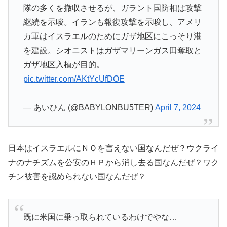
隊の多くを撤収させるが、ガラント国防相は攻撃
継続を示唆。イランも報復攻撃を示唆し、アメリ
カ軍はイスラエルのためにガザ地区にこっそり港
を建設。シオニストはガザマリーンガス田奪取と
ガザ地区入植が目的。
pic.twitter.com/AKtYcUfDOE
— あいひん (@BABYLONBU5TER)
April 7, 2024
日本はイスラエルにＮＯを言えない国なんだぜ？ウクライ
ナのナチズムを公安のＨＰから消し去る国なんだぜ？ワク
チン被害を認められない国なんだぜ？
既に米国に乗っ取られているわけでやな…