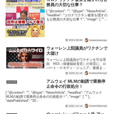
ニュース
務員の大切な仕事？
{ "@context": "", "@type": "NewsArticle",
"headline": "コロナワクチン被害を隠すの
も公務員の大切な仕事？", "image": [ "" ],
"datePublished": "202...
kuwanokazuya
2023.09.08
ウォーレン上院議員がワクチンで
ニュース
大儲け
ウォーレン上院議員がワクチンを守る理
由 HSS（保健福祉長官）の長官に、ロ
バート・ケネディ・ジュニア。最後まで
反対をし、製薬会社への訴訟を禁止させ
kuwanokazuya
2025.02.15
ようとしたウォーレン上院議員。抵抗も
虚しく、民主主義の前に共産主義が屈
アムウェイ MLMの勧誘で業務停
ニュース
し、ケネディは長官へ就任...
止命令の行政処分！
{ "@context": "", "@type": "NewsArticle", "headline": "アムウェイ
MLMの勧誘で業務停止命令の行政処分！", "image": [ "" ],
"datePublished": "20...
kuwanokazuya
2022.10.14