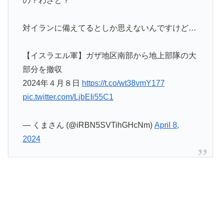
の？わざと？
対イランに備えてるとしか思えないんですけど…
【イスラエル軍】ガザ地区南部から地上部隊の大
部分を撤収
2024年４月８日
https://t.co/wt38vmY177
pic.twitter.com/LjbEIi55C1
— くまさん (@iRBN5SVTihGHcNm)
April 8,
2024