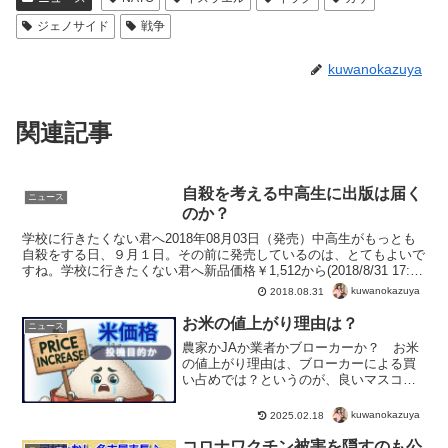
ジェノサイド
戦争
kuwanokazuya
関連記事
自殺を考える中高生に出版は届く
ニュース
のか？
学校に行きたくない君へ2018年08月03日（発売）中高生がもっとも
自殺をする日、９月１日。その前に発売しているのは、とてもよいで
すね。学校に行きたくない君へ新品価格￥1,512から(2018/8/31 17:29
時点)でも、自殺を考える中...
kuwanokazuya
2018.08.31
お米の値上がり理由は？
ニュース
農家かJAか業者かブローカーか？ お米
の値上がり理由は、ブローカーによる買
い占めでは？というのが、良いマスコミ
の取材で明らかになってきました。市場
に出回っているはずの「消えた21万トン
kuwanokazuya
2025.02.18
のコメ」。お米の価格が急騰した原因
に、他業者が投資的に買...
コロナワクチン被害を隠すのも公