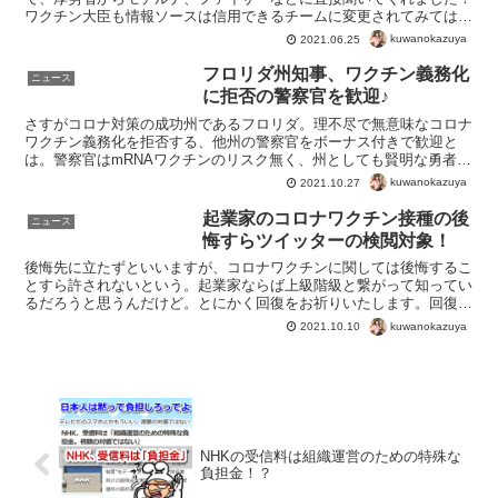
ワクチン大臣も情報ソースは信用できるチームに変更されてみては？
治験中であれば本来、一般の人に接種はできません。でも”緊...
kuwanokazuya
2021.06.25
フロリダ州知事、ワクチン義務化
ニュース
に拒否の警察官を歓迎♪
さすがコロナ対策の成功州であるフロリダ。理不尽で無意味なコロナ
ワクチン義務化を拒否する、他州の警察官をボーナス付きで歓迎と
は。警察官はmRNAワクチンのリスク無く、州としても賢明な勇者を
増やすことができるということですね。米フロリダ州知事、...
kuwanokazuya
2021.10.27
起業家のコロナワクチン接種の後
ニュース
悔すらツイッターの検閲対象！
後悔先に立たずといいますが、コロナワクチンに関しては後悔するこ
とすら許されないという。起業家ならば上級階級と繋がって知ってい
るだろうと思うんだけど。とにかく回復をお祈りいたします。回復後
にはワクチン接種という過ちを正すために、世の中のために...
kuwanokazuya
2021.10.10
NHKの受信料は組織運営のための特殊な
負担金！？