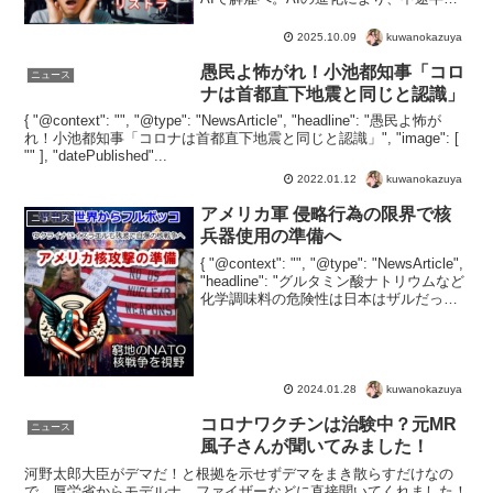
なクリエイターへの仕事が削減。AIにで
きてしまう仕事を、人にコストをかける
kuwanokazuya
2025.10.09
必要がない時代へ。今までの１００年く
らいかかって...
愚民よ怖がれ！小池都知事「コロ
ニュース
ナは首都直下地震と同じと認識」
{ "@context": "", "@type": "NewsArticle", "headline": "愚民よ怖が
れ！小池都知事「コロナは首都直下地震と同じと認識」", "image": [
"" ], "datePublished"...
kuwanokazuya
2022.01.12
アメリカ軍 侵略行為の限界で核
ニュース
兵器使用の準備へ
{ "@context": "", "@type": "NewsArticle",
"headline": "グルタミン酸ナトリウムなど
化学調味料の危険性は日本はザルだっ
た！", "image": [ "" ], "datePublishe...
kuwanokazuya
2024.01.28
コロナワクチンは治験中？元MR
ニュース
風子さんが聞いてみました！
河野太郎大臣がデマだ！と根拠を示せずデマをまき散らすだけなの
で、厚労省からモデルナ、ファイザーなどに直接聞いてくれました！