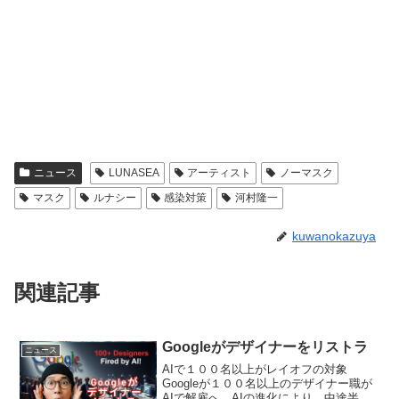
ニュース
LUNASEA
アーティスト
ノーマスク
マスク
ルナシー
感染対策
河村隆一
kuwanokazuya
関連記事
Googleがデザイナーをリストラ
ニュース
AIで１００名以上がレイオフの対象
Googleが１００名以上のデザイナー職が
AIで解雇へ。AIの進化により、中途半端