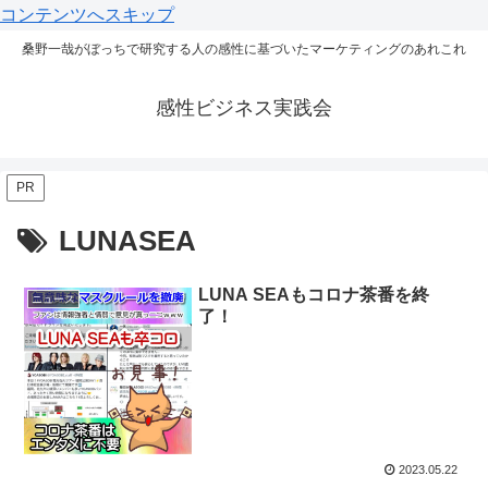
コンテンツへスキップ
桑野一哉がぼっちで研究する人の感性に基づいたマーケティングのあれこれ
感性ビジネス実践会
PR
LUNASEA
LUNA SEAもコロナ茶番を終
ニュース
了！
2023.05.22