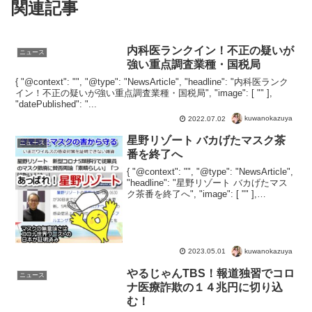
関連記事
内科医ランクイン！不正の疑いが
ニュース
強い重点調査業種・国税局
{ "@context": "", "@type": "NewsArticle", "headline": "内科医ランク
イン！不正の疑いが強い重点調査業種・国税局", "image": [ "" ],
"datePublished": "...
kuwanokazuya
2022.07.02
星野リゾート バカげたマスク茶
ニュース
番を終了へ
{ "@context": "", "@type": "NewsArticle",
"headline": "星野リゾート バカげたマス
ク茶番を終了へ", "image": [ "" ],
"datePublished": "2023-04...
kuwanokazuya
2023.05.01
やるじゃんTBS！報道独習でコロ
ニュース
ナ医療詐欺の１４兆円に切り込
む！