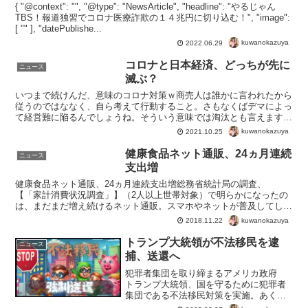
{ "@context": "", "@type": "NewsArticle", "headline": "やるじゃん
TBS！報道独習でコロナ医療詐欺の１４兆円に切り込む！", "image":
[ "" ], "datePublishe...
kuwanokazuya
2022.06.29
コロナと日本経済、どっちが先に
ニュース
滅ぶ？
いつまで続けんだ、意味のコロナ対策ｗ商売人は誰かに言われたから
従うのではななく、自ら考えて行動すること。さもなくばデマによっ
て経営難に陥るんでしょうね。そういう意味では淘汰とも言えます
が。日本の産業を潰したい連中からしたら、効果はバツグンで...
kuwanokazuya
2021.10.25
健康食品ネット通販、24ヵ月連続
ニュース
支出増
健康食品ネット通販、24ヵ月連続支出増総務省統計局の調査、
【「家計消費状況調査」】（2人以上世帯対象）で明らかになったの
は、まだまだ増え続けるネット通販。スマホやネットが普及してしま
えば、当たり前と言えば当たり前ですよね。これは健康食品につ...
kuwanokazuya
2018.11.22
トランプ大統領が不法移民を逮
ニュース
捕、送還へ
犯罪者集団を取り締まるアメリカ政府
トランプ大統領、国を守るために犯罪者
集団である不法移民対策を実施。あくま
で違法ですから、逮捕はもちろん強制送