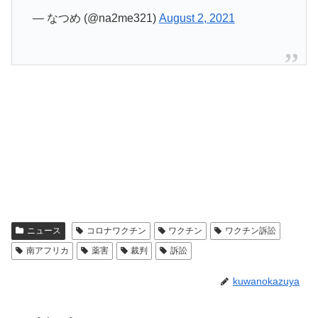
— なつめ (@na2me321)
August 2, 2021
ニュース
コロナワクチン
ワクチン
ワクチン訴訟
南アフリカ
薬害
裁判
訴訟
kuwanokazuya