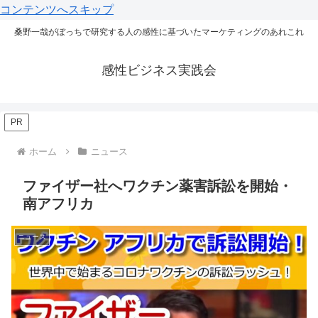
コンテンツへスキップ
桑野一哉がぼっちで研究する人の感性に基づいたマーケティングのあれこれ
感性ビジネス実践会
PR
ホーム
ニュース
ファイザー社へワクチン薬害訴訟を開始・
南アフリカ
ニュース