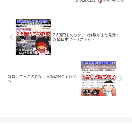
kuwanokazuya
2025.02.07
還で治安の維持へ。もちろん悪事を働い
ている左翼は猛反発するも、愛国心の強
いアメリカ人は支持。US...
2.8億円ものワクチン詐欺がまた発覚！
近畿日本ツーリストが・・・
コロナごっこのみなし入院給付金も終了
へ