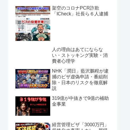
架空のコロナPCR詐欺
「ICheck」社長ら６人逮捕
人の理由はあてにならな
い・ストッキング実験・消
費者心理学
NHK「潤日」藍沢鵬程が逮
捕のビザ虚偽申請・番組削
除・日本のリスクを徹底解
説
319億が中抜きで9億の補助
金事業
経営管理ビザ「3000万円」