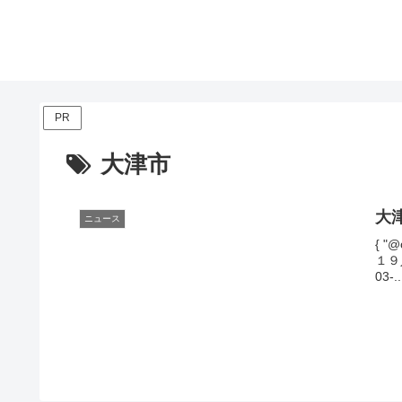
PR
大津市
大
ニュース
{ "@
１９人
03-..