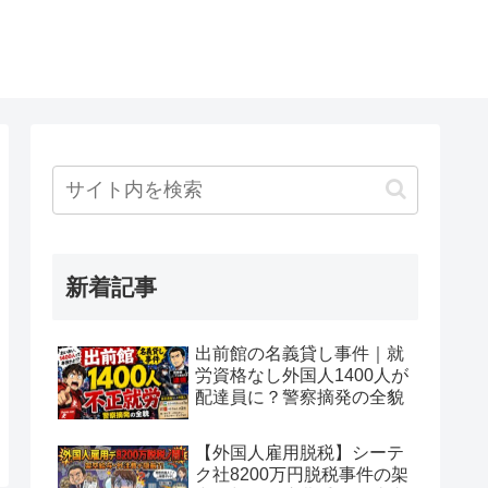
新着記事
出前館の名義貸し事件｜就
労資格なし外国人1400人が
配達員に？警察摘発の全貌
【外国人雇用脱税】シーテ
ク社8200万円脱税事件の架