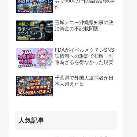
労で9000万円の融資詐欺事
件
玉城デニー沖縄県知事の政
治資金の不記載問題
FDAがイベルメクチンSNS
誤情報への訴訟で和解・削
除為ざるを得なかった現実
千葉県で外国人逮捕者が日
本人超えた日
人気記事