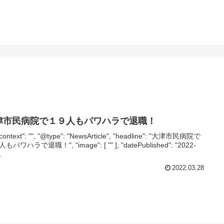
津市民病院で１９人もパワハラで退職！
context": "", "@type": "NewsArticle", "headline": "大津市民病院で
もパワハラで退職！", "image": [ "" ], "datePublished": "2022-
.
2022.03.28