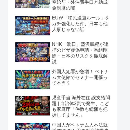
空給与・外注費手口と助成
金制度の闇
EUが「移民送還ルール」を
ガチ強化した件、日本も他
人事じゃない話
NHK「潤日」藍沢鵬程が逮
捕のビザ虚偽申請・番組削
除・日本のリスクを徹底解
説
外国人犯罪が急増！ ベトナ
ム大使館でセミナー開催っ
て本当？
児童手当 海外在住 誤支給問
題 | 自治体2割で発生、こど
も家庭庁「件数も総額も把
握してません」
中国人がベトナム人不法就