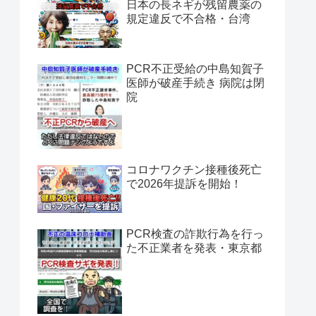
日本の長ネギが残留農薬の
規定違反で不合格・台湾
PCR不正受給の中島知賀子
医師が破産手続き 病院は閉
院
コロナワクチン接種後死亡
で2026年提訴を開始！
PCR検査の詐欺行為を行っ
た不正業者を発表・東京都