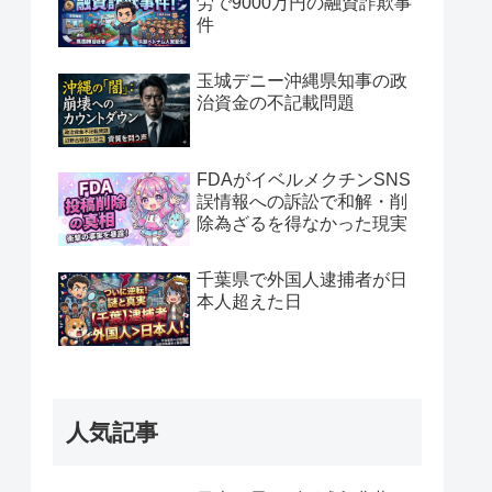
労で9000万円の融資詐欺事
件
玉城デニー沖縄県知事の政
治資金の不記載問題
FDAがイベルメクチンSNS
誤情報への訴訟で和解・削
除為ざるを得なかった現実
千葉県で外国人逮捕者が日
本人超えた日
人気記事