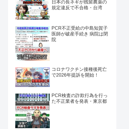
日本の長ネギが残留農薬の
規定違反で不合格・台湾
PCR不正受給の中島知賀子
医師が破産手続き 病院は閉
院
コロナワクチン接種後死亡
で2026年提訴を開始！
PCR検査の詐欺行為を行っ
た不正業者を発表・東京都