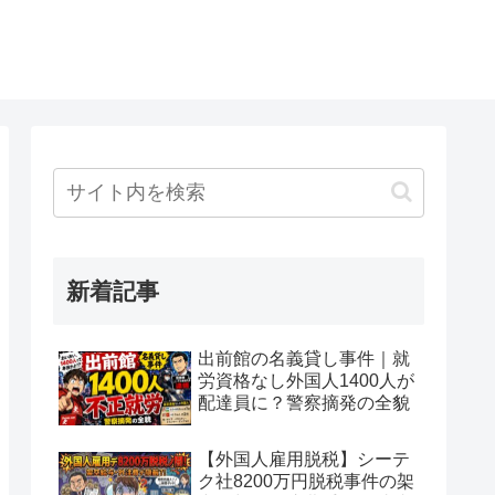
新着記事
出前館の名義貸し事件｜就
労資格なし外国人1400人が
配達員に？警察摘発の全貌
【外国人雇用脱税】シーテ
ク社8200万円脱税事件の架