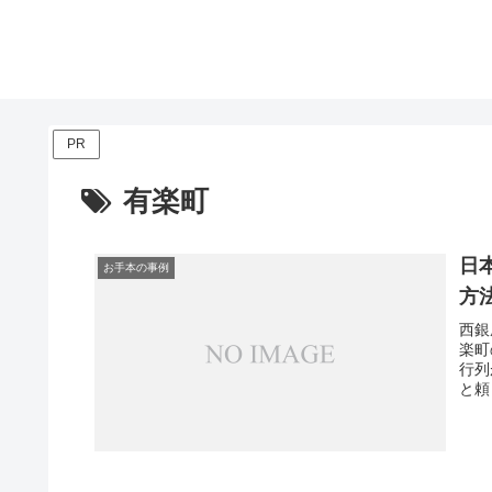
PR
有楽町
日
お手本の事例
方
西銀
楽町
行列
と頼