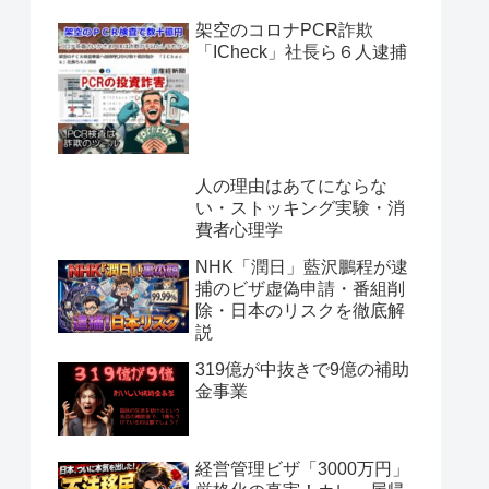
架空のコロナPCR詐欺
「ICheck」社長ら６人逮捕
人の理由はあてにならな
い・ストッキング実験・消
費者心理学
NHK「潤日」藍沢鵬程が逮
捕のビザ虚偽申請・番組削
除・日本のリスクを徹底解
説
319億が中抜きで9億の補助
金事業
経営管理ビザ「3000万円」