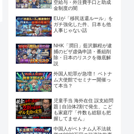
空給与・外注費手口と助成
金制度の闇
EUが「移民送還ルール」を
ガチ強化した件、日本も他
人事じゃない話
NHK「潤日」藍沢鵬程が逮
捕のビザ虚偽申請・番組削
除・日本のリスクを徹底解
説
外国人犯罪が急増！ ベトナ
ム大使館でセミナー開催っ
て本当？
児童手当 海外在住 誤支給問
題 | 自治体2割で発生、こど
も家庭庁「件数も総額も把
握してません」
中国人がベトナム人不法就