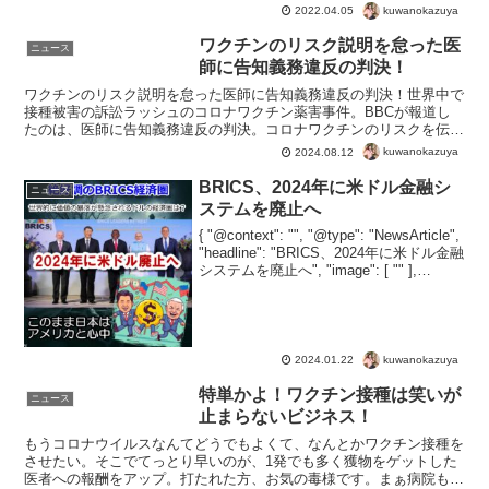
kuwanokazuya
2022.04.05
ワクチンのリスク説明を怠った医
ニュース
師に告知義務違反の判決！
ワクチンのリスク説明を怠った医師に告知義務違反の判決！世界中で
接種被害の訴訟ラッシュのコロナワクチン薬害事件。BBCが報道し
たのは、医師に告知義務違反の判決。コロナワクチンのリスクを伝え
ることを怠った医師の犯罪が明らかに。集団接種、職域接種...
kuwanokazuya
2024.08.12
BRICS、2024年に米ドル金融シ
ニュース
ステムを廃止へ
{ "@context": "", "@type": "NewsArticle",
"headline": "BRICS、2024年に米ドル金融
システムを廃止へ", "image": [ "" ],
"datePublished": "20...
kuwanokazuya
2024.01.22
特単かよ！ワクチン接種は笑いが
ニュース
止まらないビジネス！
もうコロナウイルスなんてどうでもよくて、なんとかワクチン接種を
させたい。そこでてっとり早いのが、1発でも多く獲物をゲットした
医者への報酬をアップ。打たれた方、お気の毒様です。まぁ病院も経