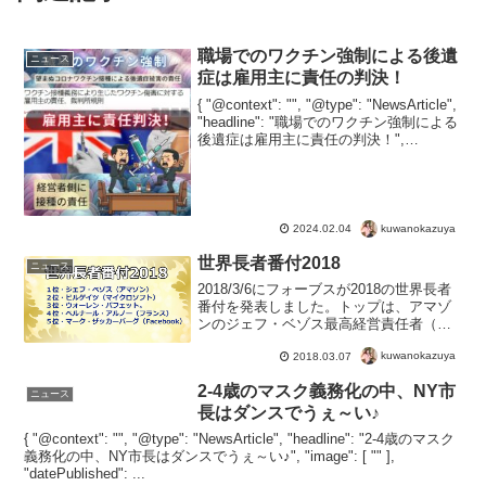
職場でのワクチン強制による後遺
ニュース
症は雇用主に責任の判決！
{ "@context": "", "@type": "NewsArticle",
"headline": "職場でのワクチン強制による
後遺症は雇用主に責任の判決！",
"image": [ "" ], "datePublished": ...
kuwanokazuya
2024.02.04
世界長者番付2018
ニュース
2018/3/6にフォーブスが2018の世界長者
番付を発表しました。トップは、アマゾ
ンのジェフ・ベゾス最高経営責任者（Ｃ
ＥＯ）。アマゾン大躍進アマゾンが初の
kuwanokazuya
2018.03.07
１位、トップに躍り出たんですね。ちな
みに２位は、ビルゲイツ。ベゾスの保有
2-4歳のマスク義務化の中、NY市
資産額は11...
ニュース
長はダンスでうぇ～い♪
{ "@context": "", "@type": "NewsArticle", "headline": "2-4歳のマスク
義務化の中、NY市長はダンスでうぇ～い♪", "image": [ "" ],
"datePublished": ...