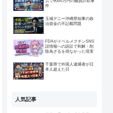
労で9000万円の融資詐欺事
件
玉城デニー沖縄県知事の政
治資金の不記載問題
FDAがイベルメクチンSNS
誤情報への訴訟で和解・削
除為ざるを得なかった現実
千葉県で外国人逮捕者が日
本人超えた日
人気記事