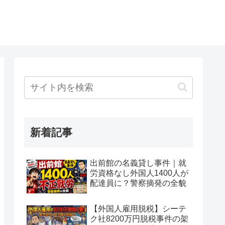
新着記事
出前館の名義貸し事件｜就
労資格なし外国人1400人が
配達員に？警察摘発の全貌
【外国人雇用脱税】シーテ
ク社8200万円脱税事件の架