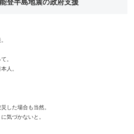
 能登半島地震の政府支援
表。
って。
日本人。
被災した場合も当然。
とに気づかないと。