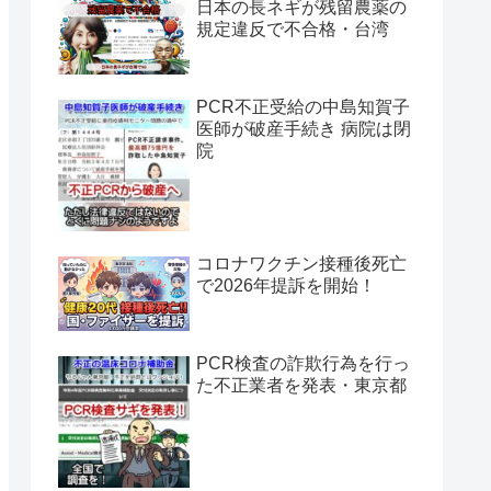
日本の長ネギが残留農薬の
規定違反で不合格・台湾
PCR不正受給の中島知賀子
医師が破産手続き 病院は閉
院
コロナワクチン接種後死亡
で2026年提訴を開始！
PCR検査の詐欺行為を行っ
た不正業者を発表・東京都