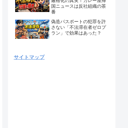
厳格化の真実！カレー屋帰
国ニュースは反社組織の茶
番
偽造パスポートの犯罪を許
さない「不法滞在者ゼロプ
ラン」で効果はあった？
サイトマップ