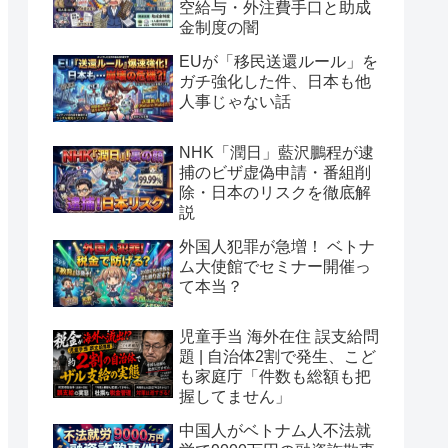
空給与・外注費手口と助成
金制度の闇
EUが「移民送還ルール」を
ガチ強化した件、日本も他
人事じゃない話
NHK「潤日」藍沢鵬程が逮
捕のビザ虚偽申請・番組削
除・日本のリスクを徹底解
説
外国人犯罪が急増！ ベトナ
ム大使館でセミナー開催っ
て本当？
児童手当 海外在住 誤支給問
題 | 自治体2割で発生、こど
も家庭庁「件数も総額も把
握してません」
中国人がベトナム人不法就