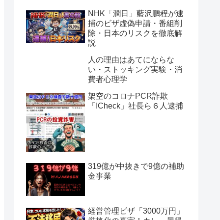
NHK「潤日」藍沢鵬程が逮
捕のビザ虚偽申請・番組削
除・日本のリスクを徹底解
説
人の理由はあてにならな
い・ストッキング実験・消
費者心理学
架空のコロナPCR詐欺
「ICheck」社長ら６人逮捕
319億が中抜きで9億の補助
金事業
経営管理ビザ「3000万円」