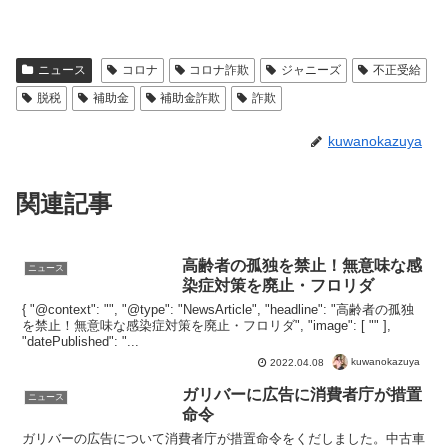
ニュース
コロナ
コロナ詐欺
ジャニーズ
不正受給
脱税
補助金
補助金詐欺
詐欺
kuwanokazuya
関連記事
高齢者の孤独を禁止！無意味な感
ニュース
染症対策を廃止・フロリダ
{ "@context": "", "@type": "NewsArticle", "headline": "高齢者の孤独
を禁止！無意味な感染症対策を廃止・フロリダ", "image": [ "" ],
"datePublished": "...
kuwanokazuya
2022.04.08
ガリバーに広告に消費者庁が措置
ニュース
命令
ガリバーの広告について消費者庁が措置命令をくだしました。中古車