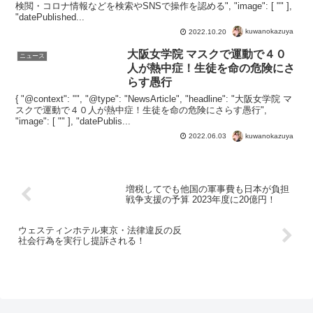
検閲・コロナ情報などを検索やSNSで操作を認める", "image": [ "" ],
"datePublished...
kuwanokazuya
2022.10.20
大阪女学院 マスクで運動で４０
ニュース
人が熱中症！生徒を命の危険にさ
らす愚行
{ "@context": "", "@type": "NewsArticle", "headline": "大阪女学院 マ
スクで運動で４０人が熱中症！生徒を命の危険にさらす愚行",
"image": [ "" ], "datePublis...
kuwanokazuya
2022.06.03
増税してでも他国の軍事費も日本が負担
戦争支援の予算 2023年度に20億円！
ウェスティンホテル東京・法律違反の反
社会行為を実行し提訴される！