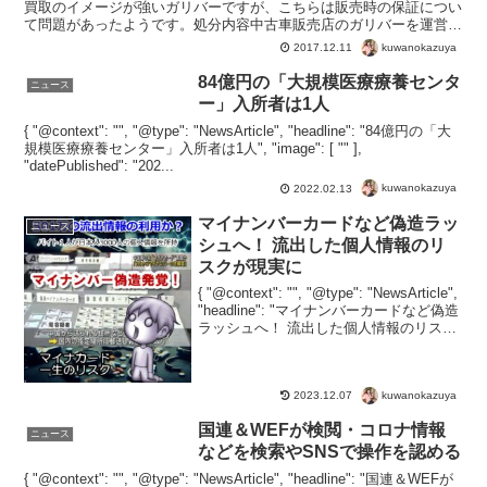
買取のイメージが強いガリバーですが、こちらは販売時の保証につい
て問題があったようです。処分内容中古車販売店のガリバーを運営す
るＩＤＯＭ（イドム）が、軽自動車専門店「ガリバーミニク...
kuwanokazuya
2017.12.11
84億円の「大規模医療療養センタ
ニュース
ー」入所者は1人
{ "@context": "", "@type": "NewsArticle", "headline": "84億円の「大
規模医療療養センター」入所者は1人", "image": [ "" ],
"datePublished": "202...
kuwanokazuya
2022.02.13
マイナンバーカードなど偽造ラッ
ニュース
シュへ！ 流出した個人情報のリ
スクが現実に
{ "@context": "", "@type": "NewsArticle",
"headline": "マイナンバーカードなど偽造
ラッシュへ！ 流出した個人情報のリスク
が現実に", "image": [ "" ], "datePub...
kuwanokazuya
2023.12.07
国連＆WEFが検閲・コロナ情報
ニュース
などを検索やSNSで操作を認める
{ "@context": "", "@type": "NewsArticle", "headline": "国連＆WEFが