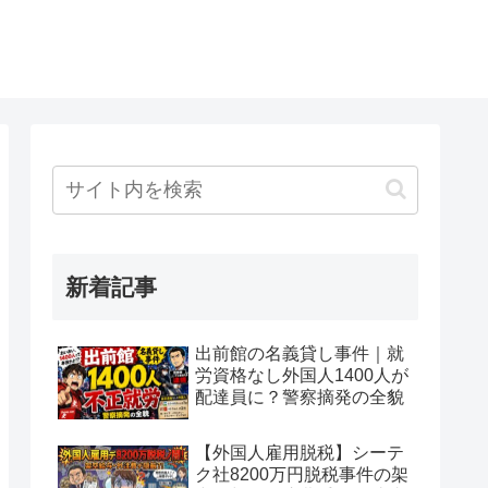
新着記事
出前館の名義貸し事件｜就
労資格なし外国人1400人が
配達員に？警察摘発の全貌
【外国人雇用脱税】シーテ
ク社8200万円脱税事件の架