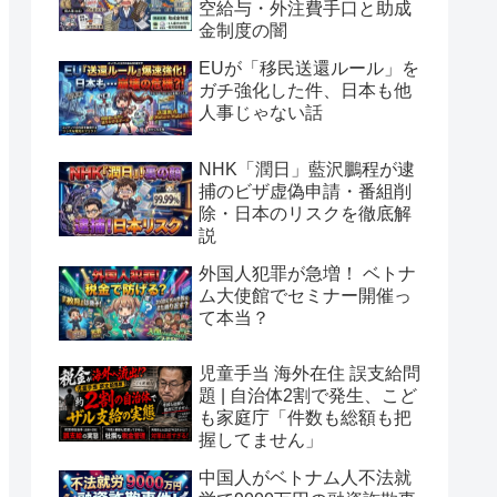
空給与・外注費手口と助成
金制度の闇
EUが「移民送還ルール」を
ガチ強化した件、日本も他
人事じゃない話
NHK「潤日」藍沢鵬程が逮
捕のビザ虚偽申請・番組削
除・日本のリスクを徹底解
説
外国人犯罪が急増！ ベトナ
ム大使館でセミナー開催っ
て本当？
児童手当 海外在住 誤支給問
題 | 自治体2割で発生、こど
も家庭庁「件数も総額も把
握してません」
中国人がベトナム人不法就