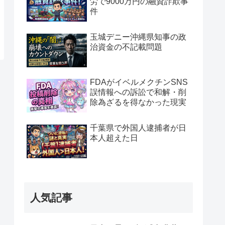
労で9000万円の融資詐欺事
件
玉城デニー沖縄県知事の政
治資金の不記載問題
FDAがイベルメクチンSNS
誤情報への訴訟で和解・削
除為ざるを得なかった現実
千葉県で外国人逮捕者が日
本人超えた日
人気記事