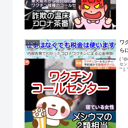
ワ
ニュース
ら
{ "@
セン
"" ],