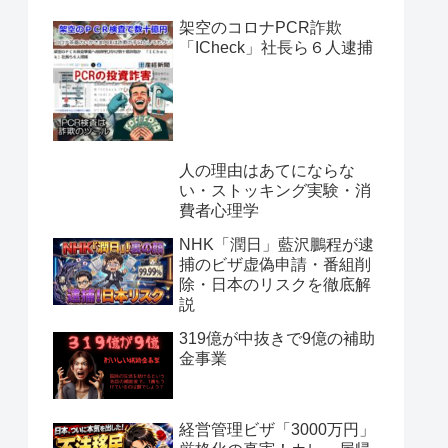
架空のコロナPCR詐欺
「ICheck」社長ら６人逮捕
人の理由はあてにならな
い・ストッキング実験・消
費者心理学
NHK「潤日」藍沢鵬程が逮
捕のビザ虚偽申請・番組削
除・日本のリスクを徹底解
説
319億が中抜きで9億の補助
金事業
経営管理ビザ「3000万円」