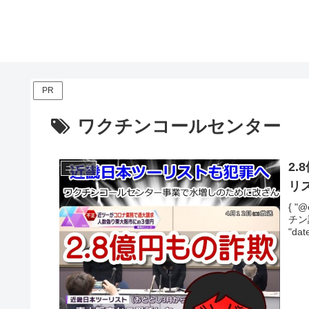
PR
ワクチンコールセンター
2
ニュース
リ
{ "@
チン
"dat