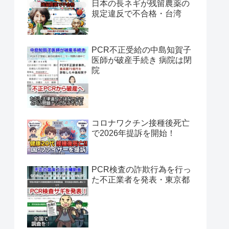
日本の長ネギが残留農薬の
規定違反で不合格・台湾
PCR不正受給の中島知賀子
医師が破産手続き 病院は閉
院
コロナワクチン接種後死亡
で2026年提訴を開始！
PCR検査の詐欺行為を行っ
た不正業者を発表・東京都