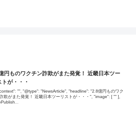
.8億円ものワクチン詐欺がまた発覚！ 近畿日本ツー
ストが・・・
context": "", "@type": "NewsArticle", "headline": "2.8億円ものワク
詐欺がまた発覚！ 近畿日本ツーリストが・・・", "image": [ "" ],
ePublish...