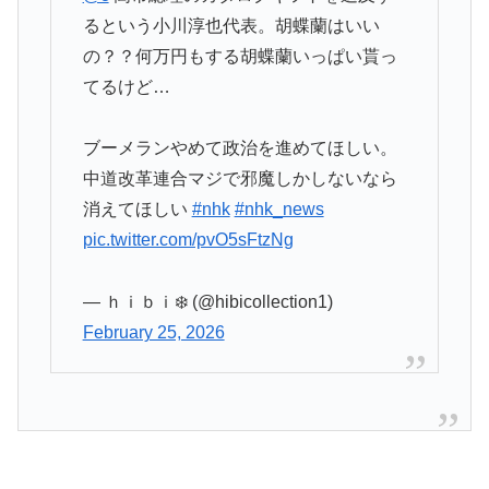
るという小川淳也代表。胡蝶蘭はいい
の？？何万円もする胡蝶蘭いっぱい貰っ
てるけど…
ブーメランやめて政治を進めてほしい。
中道改革連合マジで邪魔しかしないなら
消えてほしい
#nhk
#nhk_news
pic.twitter.com/pvO5sFtzNg
— ｈｉｂｉ❄️ (@hibicollection1)
February 25, 2026