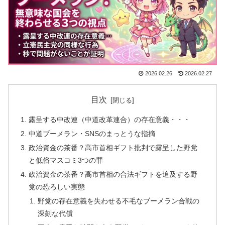
2026.02.26
2026.02.27
目次
露呈する中改連（中道改革連合）の存在意義・・・
中道ブーメラン・SNSのまっとうな指摘
政治資金の茶番？高市首相ギフト批判で露呈した野党
と低俗マスコミ3つの罪
政治資金の茶番？高市首相の合法ギフトを追及する野
党の恐ろしい実態
野党の存在意義を失わせる不毛なブーメラン合戦の
深刻な代償