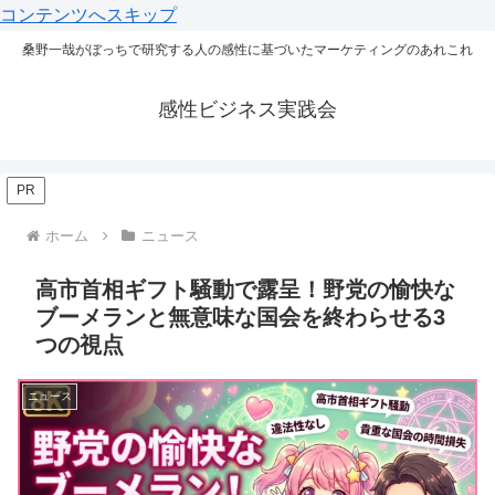
コンテンツへスキップ
桑野一哉がぼっちで研究する人の感性に基づいたマーケティングのあれこれ
感性ビジネス実践会
PR
ホーム
ニュース
高市首相ギフト騒動で露呈！野党の愉快な
ブーメランと無意味な国会を終わらせる3
つの視点
ニュース