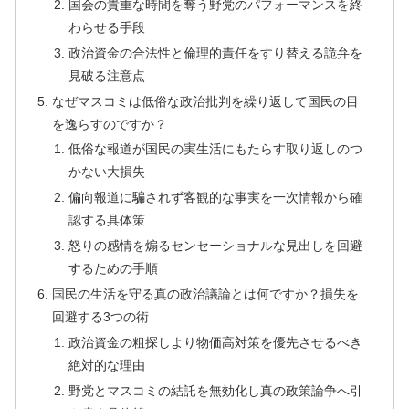
国会の貴重な時間を奪う野党のパフォーマンスを終
わらせる手段
政治資金の合法性と倫理的責任をすり替える詭弁を
見破る注意点
なぜマスコミは低俗な政治批判を繰り返して国民の目
を逸らすのですか？
低俗な報道が国民の実生活にもたらす取り返しのつ
かない大損失
偏向報道に騙されず客観的な事実を一次情報から確
認する具体策
怒りの感情を煽るセンセーショナルな見出しを回避
するための手順
国民の生活を守る真の政治議論とは何ですか？損失を
回避する3つの術
政治資金の粗探しより物価高対策を優先させるべき
絶対的な理由
野党とマスコミの結託を無効化し真の政策論争へ引