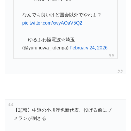
なんでも良いけど国会以外でやれよ？
pic.twitter.com/xwyAOaV5Q2
— ゆるふわ怪電波☆埼玉
(@yuruhuwa_kdenpa)
February 24, 2026
【悲報】中道の小川淳也新代表、投げる前にブー
メランが刺さる