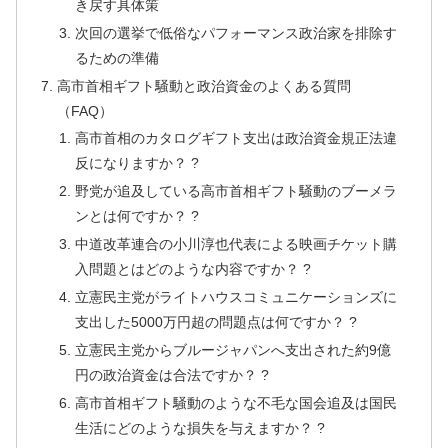
き戻す具体策
次回の選挙で低俗なパフォーマンス政治家を排除す
るための準備
高市首相ギフト騒動と政治資金のよくある質問
（FAQ）
高市首相のカタログギフト支出は政治資金規正法違
反になりますか？ ?
野党が追及している高市首相ギフト騒動のブーメラ
ンとは何ですか？ ?
中道改革連合の小川淳也代表による映画チケット購
入問題とはどのような内容ですか？ ?️
立憲民主党がライトハウスコミュニケーションズに
支出した5000万円超の問題点は何ですか？ ?
立憲民主党からブルージャパンへ支出された約9億
円の政治資金は合法ですか？ ?
高市首相ギフト騒動のような不毛な国会追及は国民
生活にどのような損失を与えますか？ ?